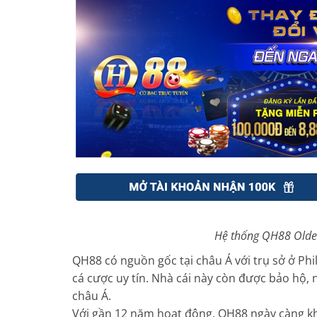
Hệ thống QH88 Olden 
QH88 có nguồn gốc tại châu Á với trụ sở ở Phi
cá cược uy tín. Nhà cái này còn được bảo hộ, 
châu Á.
Với gần 12 năm hoạt động, QH88 ngày càng khẳ