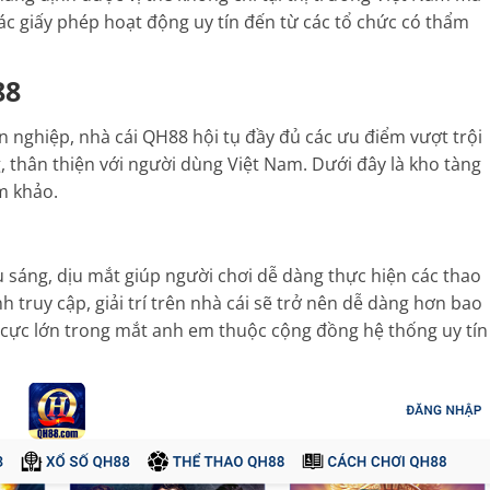
ác giấy phép hoạt động uy tín đến từ các tổ chức có thẩm
88
n nghiệp, nhà cái QH88 hội tụ đầy đủ các ưu điểm vượt trội
, thân thiện với người dùng Việt Nam. Dưới đây là kho tàng
m khảo.
u sáng, dịu mắt giúp người chơi dễ dàng thực hiện các thao
h truy cập, giải trí trên nhà cái sẽ trở nên dễ dàng hơn bao
 cực lớn trong mắt anh em thuộc cộng đồng hệ thống uy tín