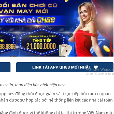
uy tín, toàn diện bậc nhất hiện nay
lippines đồng thời được giám sát trực tiếp bởi các cơ quan
nhận được sự hợp tác bởi hệ thống liên kết các nhà cái toàn
ng định được vị thế không chỉ tại thị trường Việt Nam mà