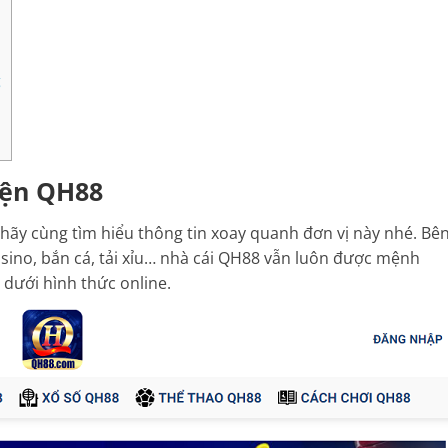
g
iện QH88
hãy cùng tìm hiểu thông tin xoay quanh đơn vị này nhé. Bê
asino, bắn cá, tải xỉu… nhà cái QH88 vẫn luôn được mệnh
n dưới hình thức online.