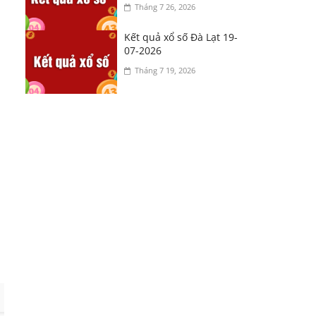
Tháng 7 26, 2026
Kết quả xổ số Đà Lạt 19-
07-2026
Tháng 7 19, 2026