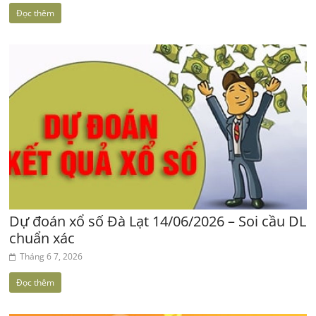
Đọc thêm
Dự đoán xổ số Đà Lạt 14/06/2026 – Soi cầu DL
chuẩn xác
Tháng 6 7, 2026
Đọc thêm