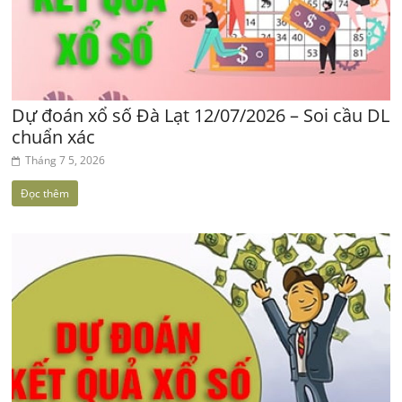
Dự đoán xổ số Đà Lạt 12/07/2026 – Soi cầu DL
chuẩn xác
Tháng 7 5, 2026
Đọc thêm