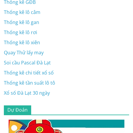
Thống kê GĐB
Thống kê lô câm
Thống kê lô gan
Thống kê lô rơi
Thống kê lô xiên
Quay Thử lấy may
Soi cầu Pascal Đà Lạt
Thống kê chi tiết xổ số
Thống kê tần suất lô tô
Xổ số Đà Lạt 30 ngày
Dự Đoán