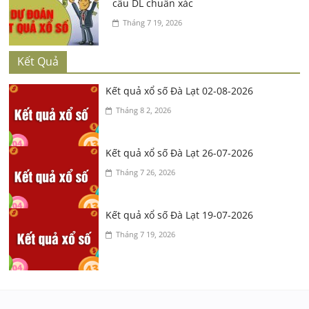
cầu DL chuẩn xác
Tháng 7 19, 2026
Kết Quả
Kết quả xổ số Đà Lạt 02-08-2026
Tháng 8 2, 2026
Kết quả xổ số Đà Lạt 26-07-2026
Tháng 7 26, 2026
Kết quả xổ số Đà Lạt 19-07-2026
Tháng 7 19, 2026