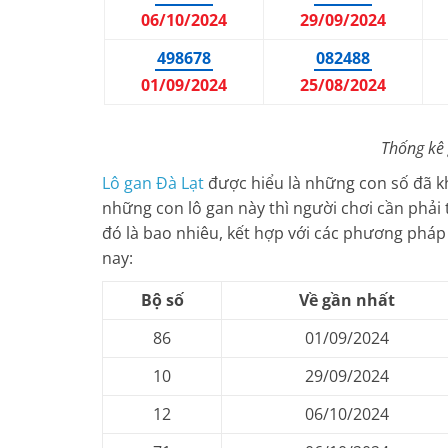
06/10/2024
29/09/2024
498678
082488
01/09/2024
25/08/2024
Thống kê 
Lô gan
Đà Lạt
được hiểu là những con số đã kh
những con lô gan này thì người chơi cần phải 
đó là bao nhiêu, kết hợp với các phương pháp
nay:
Bộ số
Về gần nhất
86
01/09/2024
10
29/09/2024
12
06/10/2024