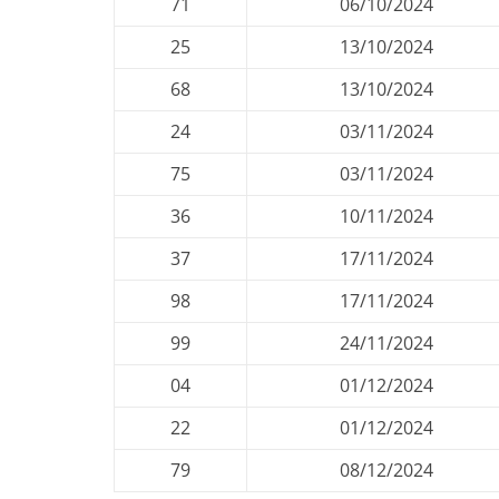
71
06/10/2024
25
13/10/2024
68
13/10/2024
24
03/11/2024
75
03/11/2024
36
10/11/2024
37
17/11/2024
98
17/11/2024
99
24/11/2024
04
01/12/2024
22
01/12/2024
79
08/12/2024