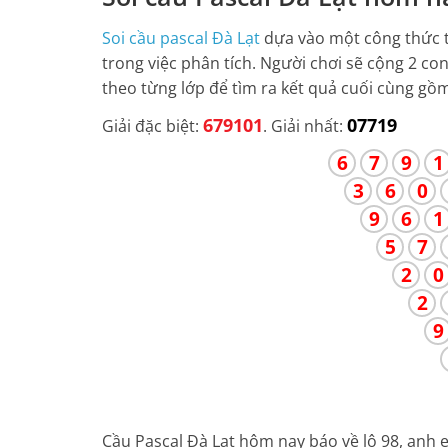
Soi cầu pascal
Đà Lạt
dựa vào một công thức to
trong việc phân tích. Người chơi sẽ cộng 2 con s
theo từng lớp để tìm ra kết quả cuối cùng gồ
679101
07719
Giải đặc biệt:
. Giải nhất:
6
7
9
1
3
6
0
9
6
1
5
7
2
0
2
9
Cầu Pascal
Đà Lạt
hôm nay báo về lô 98, anh 