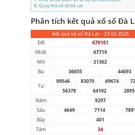
8.
Quay thử xổ số Đà Lạt
Phân tích kết quả xổ số
Đà L
Kết quả sổ xố
Đà Lạt
– 23-02-2025
ĐB
679101
Nhất
07719
Nhì
21362
Ba
36655
44693
09546
83070
69674
7
Tư
56378
64192
2895
Năm
9297
Sáu
4649
7114
789
Bảy
401
Tám
34