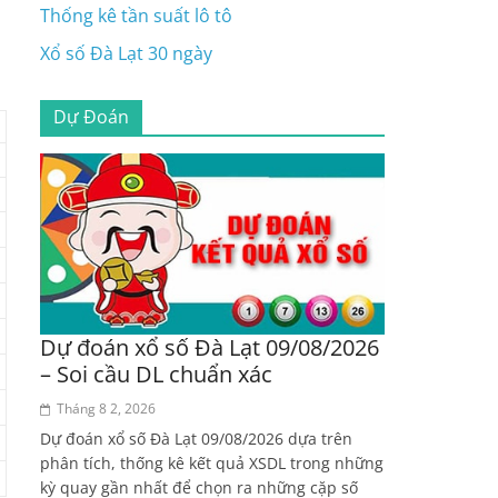
Thống kê tần suất lô tô
Xổ số Đà Lạt 30 ngày
Dự Đoán
Dự đoán xổ số Đà Lạt 09/08/2026
– Soi cầu DL chuẩn xác
Tháng 8 2, 2026
Dự đoán xổ số Đà Lạt 09/08/2026 dựa trên
phân tích, thống kê kết quả XSDL trong những
kỳ quay gần nhất để chọn ra những cặp số