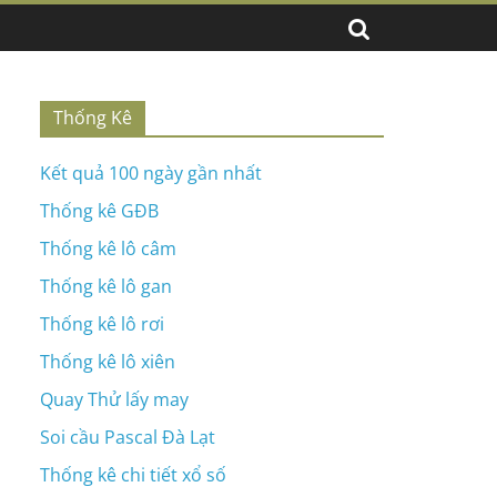
Thống Kê
Kết quả 100 ngày gần nhất
Thống kê GĐB
Thống kê lô câm
Thống kê lô gan
Thống kê lô rơi
Thống kê lô xiên
Quay Thử lấy may
Soi cầu Pascal Đà Lạt
Thống kê chi tiết xổ số