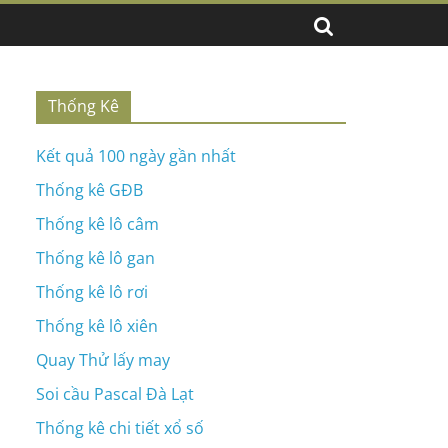
Thống Kê
Kết quả 100 ngày gần nhất
Thống kê GĐB
Thống kê lô câm
Thống kê lô gan
Thống kê lô rơi
Thống kê lô xiên
Quay Thử lấy may
Soi cầu Pascal Đà Lạt
Thống kê chi tiết xổ số