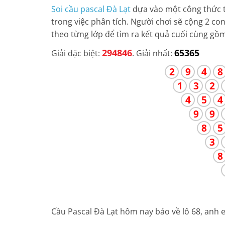
Soi cầu pascal
Đà Lạt
dựa vào một công thức to
trong việc phân tích. Người chơi sẽ cộng 2 con s
theo từng lớp để tìm ra kết quả cuối cùng gồ
294846
65365
Giải đặc biệt:
. Giải nhất:
2
9
4
8
1
3
2
4
5
4
9
9
8
5
3
8
Cầu Pascal
Đà Lạt
hôm nay báo về lô 68, anh 