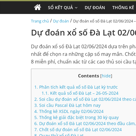
SỔ KẾT QUẢ
DỰ ĐOÁN
THỐNG KÊ
/
/
Trang chủ
Dự đoán
Dự đoán xổ số Đà Lạt 02/06/2024 –
Dự đoán xổ số Đà Lạt 02/0
Dự đoán xổ số
Đà Lạt
02/06/2024
dựa trên phâ
nhất để chọn ra những cặp số may mắn. Chốt đầu 
8 miễn phí, chuẩn xác từ các cao thủ soi cầu t
Contents
[
hide
]
1.
Phân tích kết quả xổ số Đà Lạt kỳ trước
1.1.
Kết quả sổ xố Đà Lạt – 26-05-2024
2.
Soi cầu dự đoán xổ số Đà Lạt 02/06/2024 theo c
3.
Soi cầu Pascal Đà Lạt hôm nay
4.
Thống kê XSDL ngày 02/06/2024
5.
Thống kê giải đặc biệt trong 30 kỳ quay
6.
Dự đoán xổ số Đà Lạt 02/06/2024 theo đầu câm
7.
Chốt số dự đoán xổ số Đà Lạt 02/06/2024
8.
Quay thử xổ số Đà Lạt