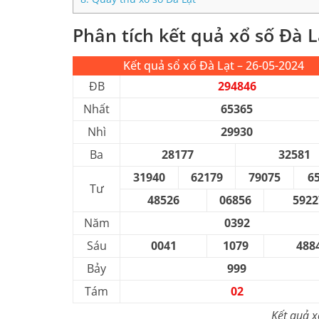
Phân tích kết quả xổ số
Đà L
Kết quả sổ xố
Đà Lạt
– 26-05-2024
ĐB
294846
Nhất
65365
Nhì
29930
Ba
28177
32581
31940
62179
79075
6
Tư
48526
06856
5922
Năm
0392
Sáu
0041
1079
488
Bảy
999
Tám
02
Kết quả 