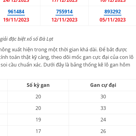
24/12/2023
17/12/2023
10/12/2023
961484
755914
893292
19/11/2023
12/11/2023
05/11/2023
giải đặc biệt xổ số
Đà Lạt
ông xuất hiện trong một thời gian khá dài. Để bắt được
tính toán thật kỹ càng, theo dõi mốc gan cực đại của con lô
 soi cầu chuẩn xác. Dưới đây là bảng thống kê lô gan hôm
Số kỳ gan
Gan cự đại
20
30
20
33
19
24
17
26