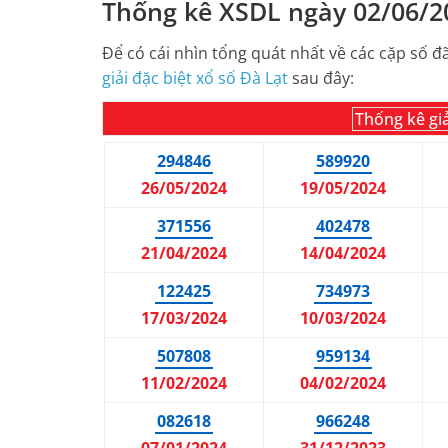
Thống kê
XSDL
ngày
02/06/2
Để có cái nhìn tổng quát nhất về các cặp số 
giải đặc biệt xổ số
Đà Lạt
sau đây:
Thống kê giả
294846
589920
26/05/2024
19/05/2024
371556
402478
21/04/2024
14/04/2024
122425
734973
17/03/2024
10/03/2024
507808
959134
11/02/2024
04/02/2024
082618
966248