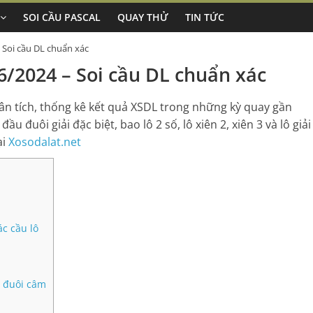
SOI CẦU PASCAL
QUAY THỬ
TIN TỨC
 Soi cầu DL chuẩn xác
6/2024 – Soi cầu DL chuẩn xác
n tích, thống kê kết quả
XSDL
trong những kỳ quay gần
đuôi giải đặc biệt, bao lô 2 số, lô xiên 2, xiên 3 và lô giải
ại
Xosodalat.net
ác cầu lô
, đuôi câm