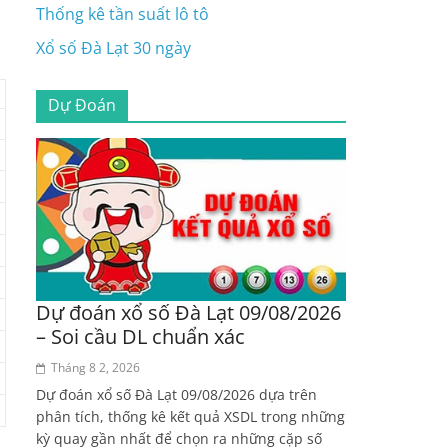
Thống kê tần suất lô tô
Xổ số Đà Lạt 30 ngày
Dự Đoán
Dự đoán xổ số Đà Lạt 09/08/2026
– Soi cầu DL chuẩn xác
Tháng 8 2, 2026
Dự đoán xổ số Đà Lạt 09/08/2026 dựa trên
phân tích, thống kê kết quả XSDL trong những
kỳ quay gần nhất để chọn ra những cặp số