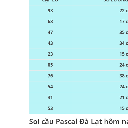
93
22 
68
17 
47
35 
43
34 
23
15 
05
24 
76
38 
54
24 
31
21 
53
15 
Soi cầu Pascal
Đà Lạt
hôm n