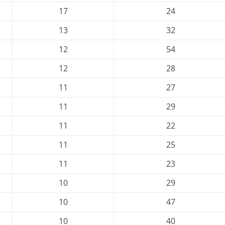
17
24
13
32
12
54
12
28
11
27
11
29
11
22
11
25
11
23
10
29
10
47
10
40