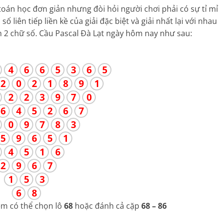
án học đơn giản nhưng đòi hỏi người chơi phải có sự tỉ mỉ
ố liên tiếp liền kề của giải đặc biệt và giải nhất lại với nhau
m 2 chữ số. Cầu Pascal
Đà Lạt
ngày hôm nay như sau:
4
6
6
5
3
6
5
2
0
2
1
8
9
1
2
2
3
9
7
0
6
4
5
2
6
7
0
9
7
8
3
5
9
6
5
1
4
5
1
6
2
9
6
7
1
5
3
6
8
em có thể chọn lô
68
hoặc đánh cả cặp
68 – 86