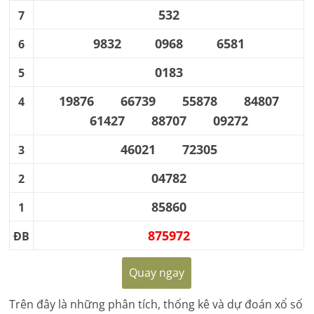
532
7
9832
0968
6581
6
0183
5
19876
66739
55878
84807
4
61427
88707
09272
46021
72305
3
04782
2
85860
1
875972
ĐB
Quay ngay
Trên đây là những phân tích, thống kê và dự đoán xổ số