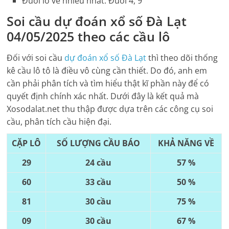
Đuôi lô về nhiều nhất: Đuôi 4, 9
Soi cầu dự đoán xổ số
Đà Lạt
04/05/2025
theo các cầu lô
Đối với soi cầu
dự đoán xổ số
Đà Lạt
thì theo dõi thống
kê cầu lô tô là điều vô cùng cần thiết. Do đó, anh em
cần phải phân tích và tìm hiểu thật kĩ phần này để có
quyết định chính xác nhất. Dưới đây là kết quả mà
Xosodalat.net
thu thập được dựa trên các công cụ soi
cầu, phân tích cầu hiện đại.
CẶP LÔ
SỐ LƯỢNG CẦU BÁO
KHẢ NĂNG VỀ
29
24 cầu
57 %
60
33 cầu
50 %
81
30 cầu
75 %
09
30 cầu
67 %