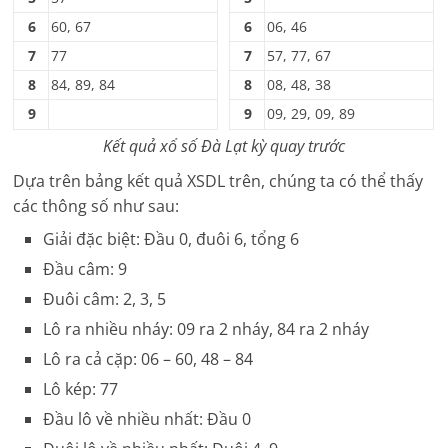
6
60, 67
6
06, 46
7
77
7
57, 77, 67
8
84, 89, 84
8
08, 48, 38
9
9
09, 29, 09, 89
Kết quả xổ số
Đà Lạt
kỳ quay trước
Dựa trên bảng kết quả
XSDL
trên, chúng ta có thể thấy
các thông số như sau:
Giải đặc biệt: Đầu 0, đuôi 6, tổng 6
Đầu câm: 9
Đuôi câm: 2, 3, 5
Lô ra nhiều nháy: 09 ra 2 nháy, 84 ra 2 nháy
Lô ra cả cặp: 06 – 60, 48 – 84
Lô kép: 77
Đầu lô về nhiều nhất: Đầu 0