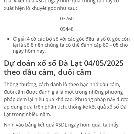
Giải 4 kết quả
XSDL
ngày hôm qua chúng ta thấy có
xuất hiện lô khuyết góc như sau:
03760
09448
Ở giải 4 có các bộ số với các góc đều là số 0, góc còn
lại là số 8 nên chúng ta có thể đánh cặp 80 – 08 cho
ngày hôm nay.
Dự đoán xổ số
Đà Lạt
04/05/2025
theo đầu câm, đuôi câm
Thông thường, cách đánh lô theo bạc nhớ đầu câm,
đuôi câm được đánh giá là một trong những phương
pháp đem lại hiệu quả khá cao. Phương pháp này được
áp dụng dựa trên phân tích, thống kê kết quả xổ số
Đà
Lạt
trong nhiều năm.
Nhìn vào bảng kết quả
XSDL
ngày hôm qua, ta thấy: