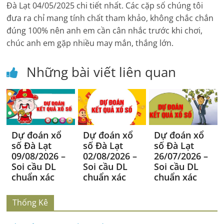
Đà Lạt
04/05/2025
chi tiết nhất. Các cặp số chúng tôi
đưa ra chỉ mang tính chất tham khảo, không chắc chắn
đúng 100% nên anh em cần cân nhắc trước khi chơi,
chúc anh em gặp nhiều may mắn, thắng lớn.
Những bài viết liên quan
Dự đoán xổ
Dự đoán xổ
Dự đoán xổ
số Đà Lạt
số Đà Lạt
số Đà Lạt
09/08/2026 –
02/08/2026 –
26/07/2026 –
Soi cầu DL
Soi cầu DL
Soi cầu DL
chuẩn xác
chuẩn xác
chuẩn xác
Thống Kê