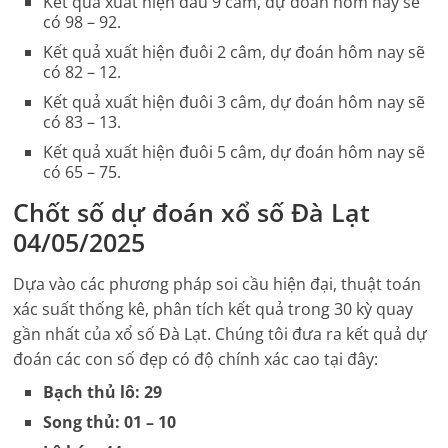
Kết quả xuất hiện đầu 9 câm, dự đoán hôm nay sẽ
có 98 – 92.
Kết quả xuất hiện đuôi 2 câm, dự đoán hôm nay sẽ
có 82 – 12.
Kết quả xuất hiện đuôi 3 câm, dự đoán hôm nay sẽ
có 83 – 13.
Kết quả xuất hiện đuôi 5 câm, dự đoán hôm nay sẽ
có 65 – 75.
Chốt số dự đoán xổ số
Đà Lạt
04/05/2025
Dựa vào các phương pháp soi cầu hiện đại, thuật toán
xác suất thống kê, phân tích kết quả trong 30 kỳ quay
gần nhất của xổ số
Đà Lạt
. Chúng tôi đưa ra kết quả dự
đoán các con số đẹp có độ chính xác cao tại đây:
Bạch thủ lô: 29
Song thủ: 01 – 10