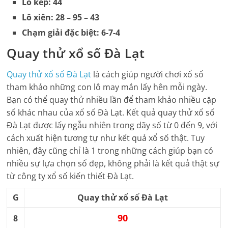
Lô kép: 44
Lô xiên: 28 – 95 – 43
Chạm giải đặc biệt: 6-7-4
Quay thử xổ số
Đà Lạt
Quay thử xổ số
Đà Lạt
là cách giúp người chơi xổ số
tham khảo những con lô may mắn lấy hên mỗi ngày.
Bạn có thể quay thử nhiều lần để tham khảo nhiều cặp
số khác nhau của xổ số
Đà Lạt
. Kết quả quay thử xổ số
Đà Lạt
được lấy ngẫu nhiên trong dãy số từ 0 đến 9, với
cách xuất hiện tương tự như kết quả xổ số thật. Tuy
nhiên, đây cũng chỉ là 1 trong những cách giúp bạn có
nhiều sự lựa chọn số đẹp, không phải là kết quả thật sự
từ công ty xổ số kiến thiết
Đà Lạt
.
G
Quay thử xổ số
Đà Lạt
90
8