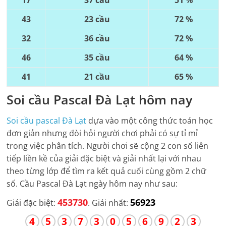
17
37 cầu
51 %
43
23 cầu
72 %
32
36 cầu
72 %
46
35 cầu
64 %
41
21 cầu
65 %
Soi cầu Pascal
Đà Lạt
hôm nay
Soi cầu pascal
Đà Lạt
dựa vào một công thức toán học
đơn giản nhưng đòi hỏi người chơi phải có sự tỉ mỉ
trong việc phân tích. Người chơi sẽ cộng 2 con số liên
tiếp liền kề của giải đặc biệt và giải nhất lại với nhau
theo từng lớp để tìm ra kết quả cuối cùng gồm 2 chữ
số. Cầu Pascal
Đà Lạt
ngày hôm nay như sau:
453730
56923
Giải đặc biệt:
. Giải nhất:
4
5
3
7
3
0
5
6
9
2
3