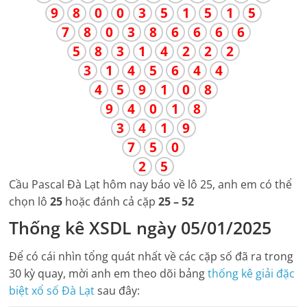
9
8
0
0
3
5
1
5
1
5
7
8
0
3
8
6
6
6
6
5
8
3
1
4
2
2
2
3
1
4
5
6
4
4
4
5
9
1
0
8
9
4
0
1
8
3
4
1
9
7
5
0
2
5
Cầu Pascal
Đà Lạt
hôm nay báo về lô 25, anh em có thể
chọn lô
25
hoặc đánh cả cặp
25 – 52
Thống kê
XSDL
ngày
05/01/2025
Để có cái nhìn tổng quát nhất về các cặp số đã ra trong
30 kỳ quay, mời anh em theo dõi bảng
thống kê giải đặc
biệt xổ số
Đà Lạt
sau đây: