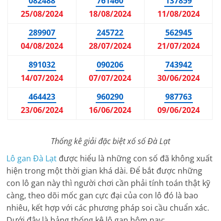
082488
761460
137859
25/08/2024
18/08/2024
11/08/2024
289907
245722
562945
04/08/2024
28/07/2024
21/07/2024
891032
090206
743942
14/07/2024
07/07/2024
30/06/2024
464423
960290
987763
23/06/2024
16/06/2024
09/06/2024
Thống kê giải đặc biệt xổ số
Đà Lạt
Lô gan
Đà Lạt
được hiểu là những con số đã không xuất
hiện trong một thời gian khá dài. Để bắt được những
con lô gan này thì người chơi cần phải tính toán thật kỹ
càng, theo dõi mốc gan cực đại của con lô đó là bao
nhiêu, kết hợp với các phương pháp soi cầu chuẩn xác.
Dưới đây là bảng thống kê lô gan hôm nay: