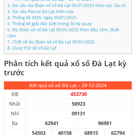
2.
Soi cầu dự đoán xổ số Đà Lạt 05/01/2025 theo các cầu lô
3.
Soi cầu Pascal Đà Lạt hôm nay
4.
Thống kê XSDL ngày 05/01/2025
5.
Thống kê giải đặc biệt trong 30 kỳ quay
6.
Dự đoán xổ số Đà Lạt 05/01/2025 theo đầu câm, đuôi
câm
7.
Chốt số dự đoán xổ số Đà Lạt 05/01/2025
8.
Quay thử xổ số Đà Lạt
Phân tích kết quả xổ số
Đà Lạt
kỳ
trước
Kết quả sổ xố
Đà Lạt
– 29-12-2024
ĐB
453730
Nhất
56923
Nhì
09131
Ba
62941
96981
54503
40158
68915
62794