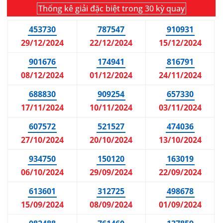
Thống kê giải đặc biệt trong 30 kỳ quay
453730
787547
910931
29/12/2024
22/12/2024
15/12/2024
901676
174941
816791
08/12/2024
01/12/2024
24/11/2024
688830
909254
657330
17/11/2024
10/11/2024
03/11/2024
607572
521527
474036
27/10/2024
20/10/2024
13/10/2024
934750
150120
163019
06/10/2024
29/09/2024
22/09/2024
613601
312725
498678
15/09/2024
08/09/2024
01/09/2024