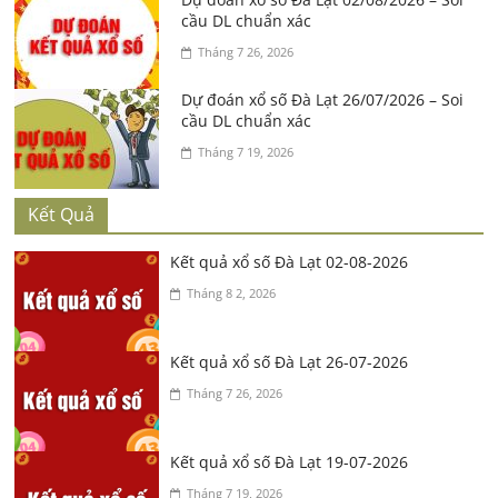
cầu DL chuẩn xác
Tháng 7 26, 2026
Dự đoán xổ số Đà Lạt 26/07/2026 – Soi
cầu DL chuẩn xác
Tháng 7 19, 2026
Kết Quả
Kết quả xổ số Đà Lạt 02-08-2026
Tháng 8 2, 2026
Kết quả xổ số Đà Lạt 26-07-2026
Tháng 7 26, 2026
Kết quả xổ số Đà Lạt 19-07-2026
Tháng 7 19, 2026