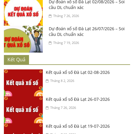
Dự đoán xổ số Đà Lạt 02/08/2026 – Soi
cầu DL chuẩn xác
Tháng 7 26, 2026
Dự đoán xổ số Đà Lạt 26/07/2026 – Soi
cầu DL chuẩn xác
Tháng 7 19, 2026
Kết Quả
Kết quả xổ số Đà Lạt 02-08-2026
Tháng 8 2, 2026
Kết quả xổ số Đà Lạt 26-07-2026
Tháng 7 26, 2026
Kết quả xổ số Đà Lạt 19-07-2026