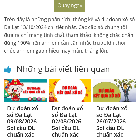
Quay ngay
Trên đây là những phân tích, thống kê và dự đoán xổ số
Đà Lạt
13/10/2024
chi tiết nhất. Các cặp số chúng tôi
đưa ra chỉ mang tính chất tham khảo, không chắc chắn
đúng 100% nên anh em cần cân nhắc trước khi chơi,
chúc anh em gặp nhiều may mắn, thắng lớn.
Những bài viết liên quan
Dự đoán xổ
Dự đoán xổ
Dự đoán xổ
số Đà Lạt
số Đà Lạt
số Đà Lạt
09/08/2026 –
02/08/2026 –
26/07/2026 –
Soi cầu DL
Soi cầu DL
Soi cầu DL
chuẩn xác
chuẩn xác
chuẩn xác