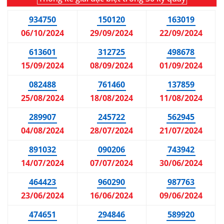
934750
150120
163019
06/10/2024
29/09/2024
22/09/2024
613601
312725
498678
15/09/2024
08/09/2024
01/09/2024
082488
761460
137859
25/08/2024
18/08/2024
11/08/2024
289907
245722
562945
04/08/2024
28/07/2024
21/07/2024
891032
090206
743942
14/07/2024
07/07/2024
30/06/2024
464423
960290
987763
23/06/2024
16/06/2024
09/06/2024
474651
294846
589920