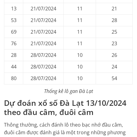
13
21/07/2024
11
21
53
21/07/2024
11
28
69
21/07/2024
11
25
76
21/07/2024
11
23
28
28/07/2024
10
26
44
28/07/2024
10
24
80
28/07/2024
10
54
Thống kê lô gan
Đà Lạt
Dự đoán xổ số
Đà Lạt
13/10/2024
theo đầu câm, đuôi câm
Thông thường, cách đánh lô theo bạc nhớ đầu câm,
đuôi câm được đánh giá là một trong những phương