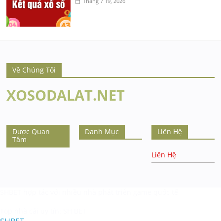
Tháng 7 19, 2026
Về Chúng Tôi
XOSODALAT.NET
Được Quan
Danh Mục
Liên Hệ
Tâm
Liên Hệ
SHBET
hợp tác với nhiều nhà phát triển game quốc tế
Top nhà cái uy tín:
SH BET