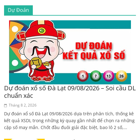
Dự Đoán
Dự đoán xổ số Đà Lạt 09/08/2026 – Soi cầu DL
chuẩn xác
Tháng 8 2, 2026
Dự đoán xổ số Đà Lạt 09/08/2026 dựa trên phân tích, thống kê
kết quả XSDL trong những kỳ quay gần nhất để chọn ra những
cặp số may mắn. Chốt đầu đuôi giải đặc biệt, bao lô 2 số,...