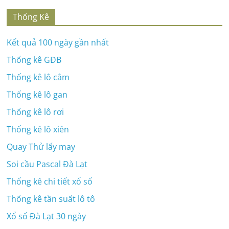
Thống Kê
Kết quả 100 ngày gần nhất
Thống kê GĐB
Thống kê lô câm
Thống kê lô gan
Thống kê lô rơi
Thống kê lô xiên
Quay Thử lấy may
Soi cầu Pascal Đà Lạt
Thống kê chi tiết xổ số
Thống kê tần suất lô tô
Xổ số Đà Lạt 30 ngày