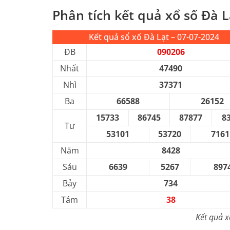
Phân tích kết quả xổ số
Đà L
Kết quả sổ xố
Đà Lạt
– 07-07-2024
ĐB
090206
Nhất
47490
Nhì
37371
Ba
66588
26152
15733
86745
87877
8
Tư
53101
53720
7161
Năm
8428
Sáu
6639
5267
897
Bảy
734
Tám
38
Kết quả 