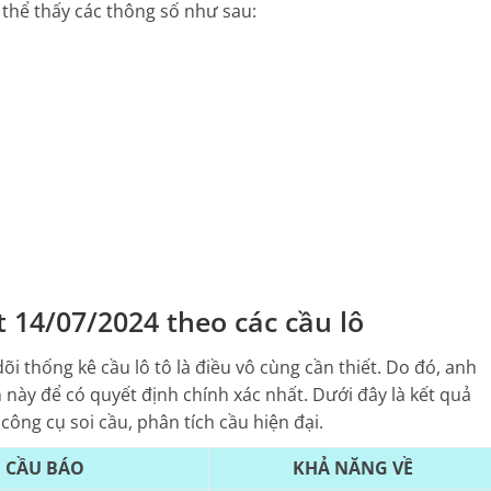
 thể thấy các thông số như sau:
t
14/07/2024
theo các cầu lô
dõi thống kê cầu lô tô là điều vô cùng cần thiết. Do đó, anh
n này để có quyết định chính xác nhất. Dưới đây là kết quả
ông cụ soi cầu, phân tích cầu hiện đại.
 CẦU BÁO
KHẢ NĂNG VỀ