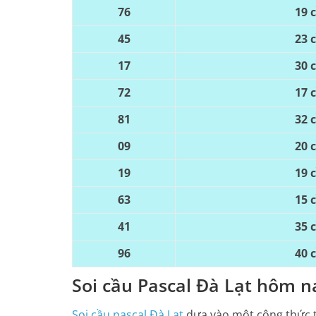
76
19 
45
23 
17
30 
72
17 
81
32 
09
20 
19
19 
63
15 
41
35 
96
40 
Soi cầu Pascal
Đà Lạt
hôm n
Soi cầu pascal
Đà Lạt
dựa vào một công thức to