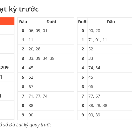
ạt
kỳ trước
Đầu
Đuôi
Đuôi
Đầu
0
06, 09, 01
0
90, 20
1
11
1
71, 01, 11
2
20, 28
2
52
3
33, 39, 34, 38
3
33
3209
4
45
4
74, 34
1
5
52
5
45
6
67
6
06
4
7
71, 77, 74
7
77, 67
8
88
8
88, 28, 38
9
90
9
09, 39
xổ số
Đà Lạt
kỳ quay trước