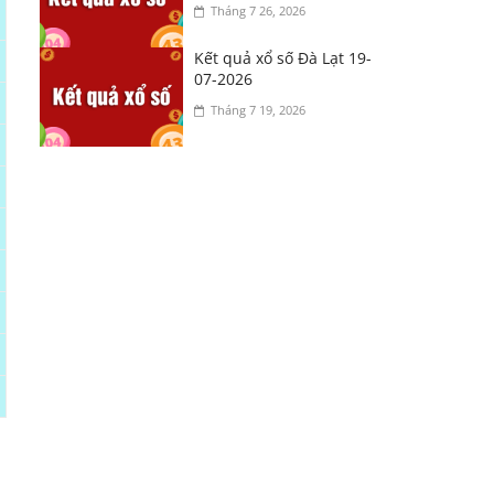
Tháng 7 26, 2026
Kết quả xổ số Đà Lạt 19-
07-2026
Tháng 7 19, 2026