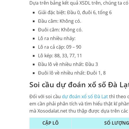
Dựa trên bảng kết quả
XSDL
trên, chúng ta có
Giải đặc biệt: Đầu 0, đuôi 6, tổng 6
Đầu câm: Không có.
Đuôi câm: Không có.
Lô ra nhiều nháy:
Lô ra cả cặp: 09 – 90
Lô kép: 88, 33, 77, 11
Đầu lô về nhiều nhất: Đầu 3
Đuôi lô về nhiều nhất: Đuôi 1, 8
Soi cầu dự đoán xổ số
Đà Lạ
Đối với soi cầu
dự đoán xổ số
Đà Lạt
thì theo 
em cần phải phân tích và tìm hiểu thật kĩ phầ
mà
Xosodalat.net
thu thập được dựa trên các c
CẶP LÔ
SỐ LƯỢNG