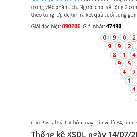
trong việc phân tích. Người chơi sẽ cộng 2 con s
theo từng lớp để tìm ra kết quả cuối cùng gồ
090206
47490
Giải đặc biệt:
. Giải nhất:
0
9
0
2
9
9
2
8
1
4
9
5
4
7
1
4
Cầu Pascal
Đà Lạt
hôm nay báo về lô 84, anh 
Thống kê
XSDL
ngày
14/07/2