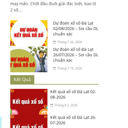
may mắn. Chốt đầu đuôi giải đặc biệt, bao lô
2 số,...
Dự đoán xổ số Đà Lạt
02/08/2026 – Soi cầu DL
chuẩn xác
Tháng 7 26, 2026
Dự đoán xổ số Đà Lạt
26/07/2026 – Soi cầu DL
chuẩn xác
Tháng 7 19, 2026
Kết Quả
Kết quả xổ số Đà Lạt 02-
08-2026
Tháng 8 2, 2026
Kết quả xổ số Đà Lạt 26-
07-2026