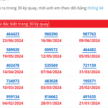
đã ra trong 30 kỳ quay, mời anh em theo dõi bảng
thống kê
i đặc biệt trong 30 kỳ quay
464423
960290
987763
23/06/2024
16/06/2024
09/06/2024
589920
009572
464482
19/05/2024
12/05/2024
05/05/2024
402478
535569
721159
14/04/2024
07/04/2024
31/03/2024
734973
483028
195571
10/03/2024
03/03/2024
25/02/2024
959134
816662
491635
04/02/2024
28/01/2024
21/01/2024