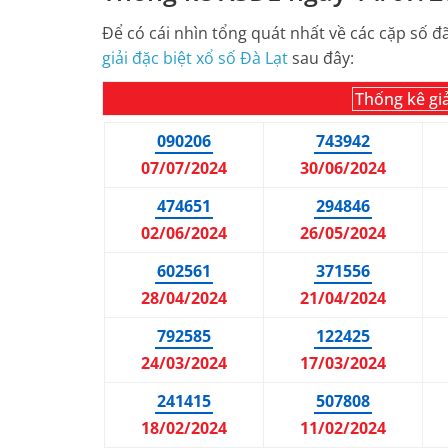
Để có cái nhìn tổng quát nhất về các cặp số 
giải đặc biệt xổ số
Đà Lạt
sau đây:
Thống kê giả
090206
743942
07/07/2024
30/06/2024
474651
294846
02/06/2024
26/05/2024
602561
371556
28/04/2024
21/04/2024
792585
122425
24/03/2024
17/03/2024
241415
507808
18/02/2024
11/02/2024