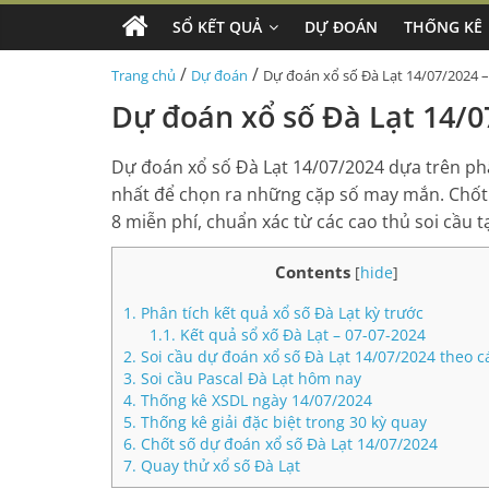
SỔ KẾT QUẢ
DỰ ĐOÁN
THỐNG KÊ
/
/
Trang chủ
Dự đoán
Dự đoán xổ số Đà Lạt 14/07/2024 –
Dự đoán xổ số Đà Lạt 14/0
Dự đoán xổ số
Đà Lạt
14/07/2024
dựa trên phâ
nhất để chọn ra những cặp số may mắn. Chốt đầu 
8 miễn phí, chuẩn xác từ các cao thủ soi cầu t
Contents
[
hide
]
1.
Phân tích kết quả xổ số Đà Lạt kỳ trước
1.1.
Kết quả sổ xố Đà Lạt – 07-07-2024
2.
Soi cầu dự đoán xổ số Đà Lạt 14/07/2024 theo c
3.
Soi cầu Pascal Đà Lạt hôm nay
4.
Thống kê XSDL ngày 14/07/2024
5.
Thống kê giải đặc biệt trong 30 kỳ quay
6.
Chốt số dự đoán xổ số Đà Lạt 14/07/2024
7.
Quay thử xổ số Đà Lạt