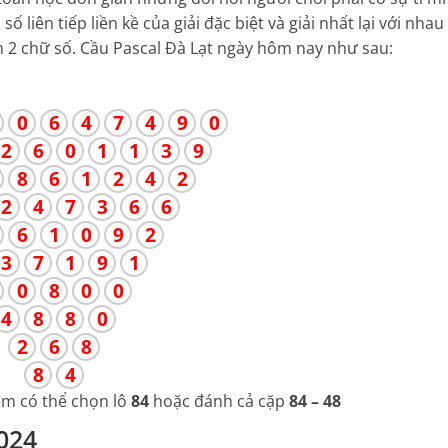
ố liên tiếp liền kề của giải đặc biệt và giải nhất lại với nhau
m 2 chữ số. Cầu Pascal
Đà Lạt
ngày hôm nay như sau:
0
6
4
7
4
9
0
2
6
0
1
1
3
9
8
6
1
2
4
2
2
4
7
3
6
6
6
1
0
9
2
3
7
1
9
1
0
8
0
0
4
8
8
0
2
6
8
8
4
em có thể chọn lô
84
hoặc đánh cả cặp
84 – 48
024