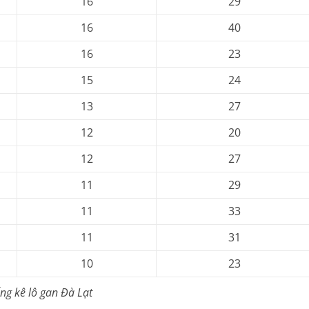
16
29
16
40
16
23
15
24
13
27
12
20
12
27
11
29
11
33
11
31
10
23
ng kê lô gan
Đà Lạt