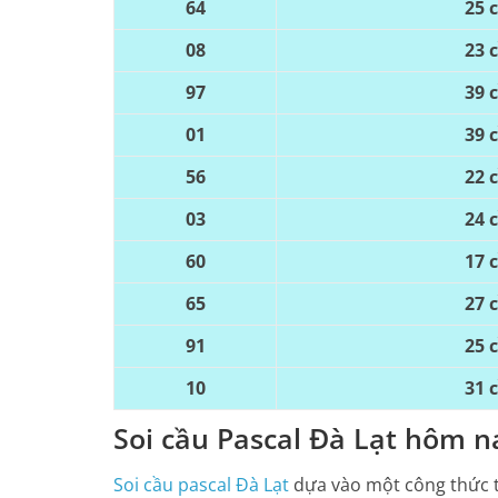
64
25 
08
23 
97
39 
01
39 
56
22 
03
24 
60
17 
65
27 
91
25 
10
31 
Soi cầu Pascal
Đà Lạt
hôm n
Soi cầu pascal
Đà Lạt
dựa vào một công thức to