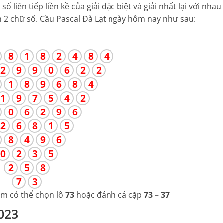
ố liên tiếp liền kề của giải đặc biệt và giải nhất lại với nhau
m 2 chữ số. Cầu Pascal
Đà Lạt
ngày hôm nay như sau:
8
1
8
2
4
8
4
2
9
9
0
6
2
2
1
8
9
6
8
4
1
9
7
5
4
2
0
6
2
9
6
2
6
8
1
5
8
4
9
6
0
2
3
5
2
5
8
7
3
em có thể chọn lô
73
hoặc đánh cả cặp
73 – 37
023