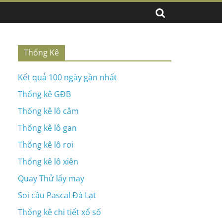
Thống Kê
Kết quả 100 ngày gần nhất
Thống kê GĐB
Thống kê lô câm
Thống kê lô gan
Thống kê lô rơi
Thống kê lô xiên
Quay Thử lấy may
Soi cầu Pascal Đà Lạt
Thống kê chi tiết xổ số