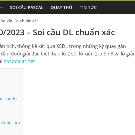
SOI CẦU PASCAL
QUAY THỬ
TIN TỨC
 Soi cầu DL chuẩn xác
0/2023 – Soi cầu DL chuẩn xác
n tích, thống kê kết quả
XSDL
trong những kỳ quay gần
đuôi giải đặc biệt, bao lô 2 số, lô xiên 2, xiên 3 và lô giải
ại
Xosodalat.net
ác cầu lô
, đuôi câm