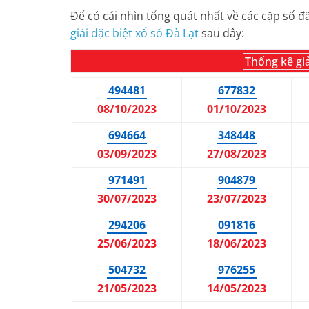
Để có cái nhìn tổng quát nhất về các cặp số 
giải đặc biệt xổ số
Đà Lạt
sau đây:
Thống kê giả
494481
677832
08/10/2023
01/10/2023
694664
348448
03/09/2023
27/08/2023
971491
904879
30/07/2023
23/07/2023
294206
091816
25/06/2023
18/06/2023
504732
976255
21/05/2023
14/05/2023