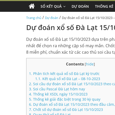
SỔ KẾT QUẢ
DỰ ĐOÁN
THỐNG KÊ
/
/
Trang chủ
Dự đoán
Dự đoán xổ số Đà Lạt 15/10/2023 –
Dự đoán xổ số Đà Lạt 15/1
Dự đoán xổ số
Đà Lạt
15/10/2023
dựa trên phâ
nhất để chọn ra những cặp số may mắn. Chốt đầu 
8 miễn phí, chuẩn xác từ các cao thủ soi cầu t
Contents
[
hide
]
1.
Phân tích kết quả xổ số Đà Lạt kỳ trước
1.1.
Kết quả sổ xố Đà Lạt – 08-10-2023
2.
Soi cầu dự đoán xổ số Đà Lạt 15/10/2023 theo c
3.
Soi cầu Pascal Đà Lạt hôm nay
4.
Thống kê XSDL ngày 15/10/2023
5.
Thống kê giải đặc biệt trong 30 kỳ quay
6.
Dự đoán xổ số Đà Lạt 15/10/2023 theo đầu câm
7.
Chốt số dự đoán xổ số Đà Lạt 15/10/2023
8.
Quay thử xổ số Đà Lạt