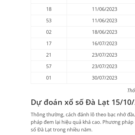
18
11/06/2023
53
11/06/2023
02
18/06/2023
17
16/07/2023
21
23/07/2023
57
23/07/2023
01
30/07/2023
Thố
Dự đoán xổ số
Đà Lạt
15/10
Thông thường, cách đánh lô theo bạc nhớ đầ
pháp đem lại hiệu quả khá cao. Phương pháp 
số
Đà Lạt
trong nhiều năm.