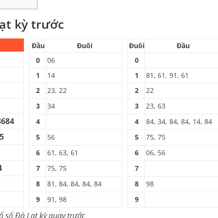
ạt
kỳ trước
Đầu
Đuôi
Đuôi
Đầu
0
06
0
1
14
1
81, 61, 91, 61
2
23, 22
2
22
3
34
3
23, 63
3684
4
4
84, 34, 84, 84, 14, 84
5
5
56
5
75, 75
6
61, 63, 61
6
06, 56
4
7
75, 75
7
8
81, 84, 84, 84, 84
8
98
9
91, 98
9
xổ số
Đà Lạt
kỳ quay trước