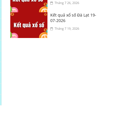
Tháng 7 26, 2026
Kết quả xổ số Đà Lạt 19-
07-2026
Tháng 7 19, 2026