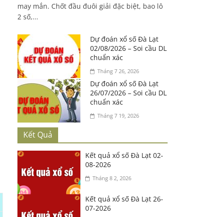
may mắn. Chốt đầu đuôi giải đặc biệt, bao lô
2 số,...
Dự đoán xổ số Đà Lạt
02/08/2026 – Soi cầu DL
chuẩn xác
Tháng 7 26, 2026
Dự đoán xổ số Đà Lạt
26/07/2026 – Soi cầu DL
chuẩn xác
Tháng 7 19, 2026
Kết Quả
Kết quả xổ số Đà Lạt 02-
08-2026
Tháng 8 2, 2026
Kết quả xổ số Đà Lạt 26-
07-2026