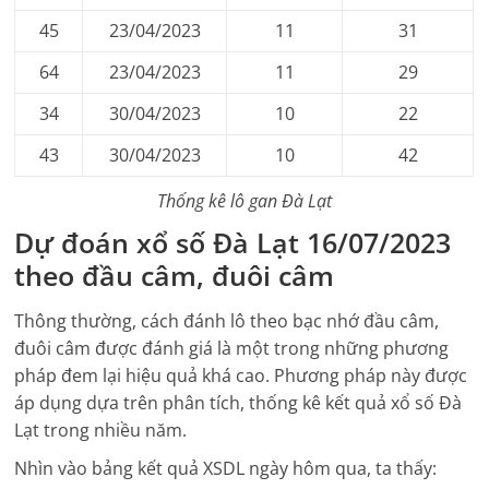
45
23/04/2023
11
31
64
23/04/2023
11
29
34
30/04/2023
10
22
43
30/04/2023
10
42
Thống kê lô gan
Đà Lạt
Dự đoán xổ số
Đà Lạt
16/07/2023
theo đầu câm, đuôi câm
Thông thường, cách đánh lô theo bạc nhớ đầu câm,
đuôi câm được đánh giá là một trong những phương
pháp đem lại hiệu quả khá cao. Phương pháp này được
áp dụng dựa trên phân tích, thống kê kết quả xổ số
Đà
Lạt
trong nhiều năm.
Nhìn vào bảng kết quả
XSDL
ngày hôm qua, ta thấy: