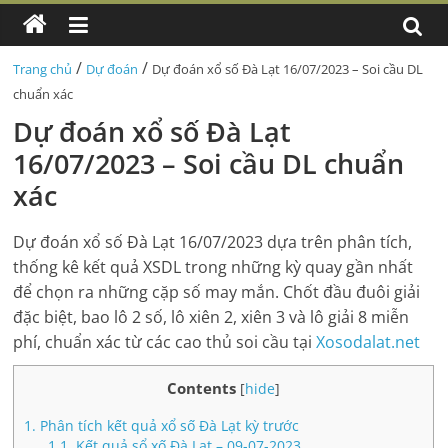
/
/
Trang chủ
Dự đoán
Dự đoán xổ số Đà Lạt 16/07/2023 – Soi cầu DL
chuẩn xác
Dự đoán xổ số Đà Lạt
16/07/2023 – Soi cầu DL chuẩn
xác
Dự đoán xổ số
Đà Lạt
16/07/2023
dựa trên phân tích,
thống kê kết quả
XSDL
trong những kỳ quay gần nhất
để chọn ra những cặp số may mắn. Chốt đầu đuôi giải
đặc biệt, bao lô 2 số, lô xiên 2, xiên 3 và lô giải 8 miễn
phí, chuẩn xác từ các cao thủ soi cầu tại
Xosodalat.net
Contents
[
hide
]
1.
Phân tích kết quả xổ số Đà Lạt kỳ trước
1.1.
Kết quả sổ xố Đà Lạt – 09-07-2023