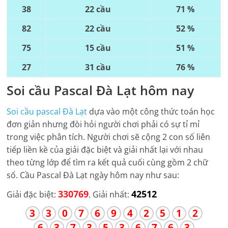
38
22 cầu
71 %
82
22 cầu
52 %
75
15 cầu
51 %
27
31 cầu
76 %
Soi cầu Pascal
Đà Lạt
hôm nay
Soi cầu pascal
Đà Lạt
dựa vào một công thức toán học
đơn giản nhưng đòi hỏi người chơi phải có sự tỉ mỉ
trong việc phân tích. Người chơi sẽ cộng 2 con số liên
tiếp liền kề của giải đặc biệt và giải nhất lại với nhau
theo từng lớp để tìm ra kết quả cuối cùng gồm 2 chữ
số. Cầu Pascal
Đà Lạt
ngày hôm nay như sau:
330769
42512
Giải đặc biệt:
. Giải nhất:
3
3
0
7
6
9
4
2
5
1
2
6
3
7
3
5
3
6
7
6
3