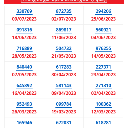
330769
872735
294206
09/07/2023
02/07/2023
25/06/2023
091816
869817
560921
18/06/2023
11/06/2023
04/06/2023
716889
504732
976255
28/05/2023
21/05/2023
14/05/2023
840440
617283
227371
07/05/2023
30/04/2023
23/04/2023
645892
581143
271310
16/04/2023
09/04/2023
02/04/2023
952493
099784
100362
26/03/2023
19/03/2023
12/03/2023
165946
672031
618281