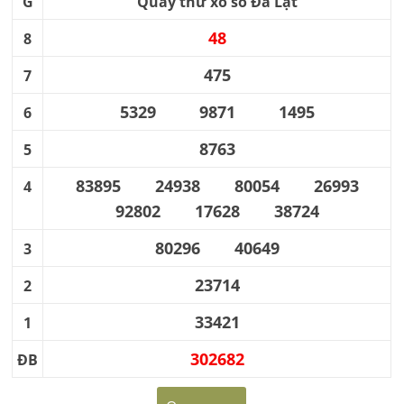
G
Quay thử xổ số
Đà Lạt
48
8
475
7
5329
9871
1495
6
8763
5
83895
24938
80054
26993
4
92802
17628
38724
80296
40649
3
23714
2
33421
1
302682
ĐB