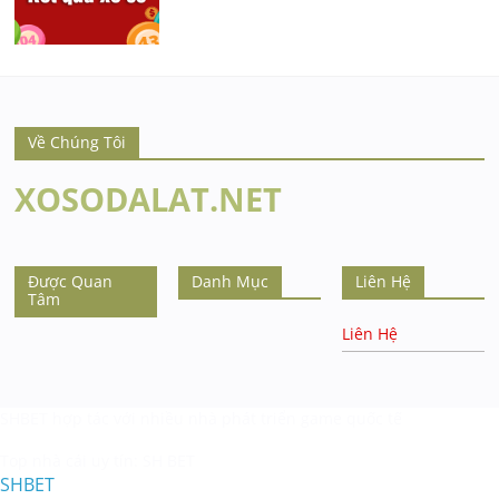
Về Chúng Tôi
XOSODALAT.NET
Được Quan
Danh Mục
Liên Hệ
Tâm
Liên Hệ
SHBET
hợp tác với nhiều nhà phát triển game quốc tế
Top nhà cái uy tín:
SH BET
SHBET