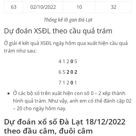
63
02/10/2022
10
32
Thống kê lô gan
Đà Lạt
Dự đoán
XSĐL
theo cầu quả trám
Ở giải 4 kết quả
XSĐL
ngày hôm qua xuất hiện cầu quả
trám như sau:
4
1
2
0
5
6
5
2
0
2
7
1
2
0
1
Ở các bộ số trên xuất hiện con số 0 – 2 xếp thành
hình quả trám. Như vậy, anh em có thể đánh cặp 02
– 20 cho ngày hôm nay.
Dự đoán xổ số
Đà Lạt
18/12/2022
theo đầu câm, đuôi câm