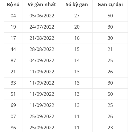
Bộ số
Về gần nhất
Số kỳ gan
Gan cự đại
04
05/06/2022
27
50
19
24/07/2022
20
30
17
21/08/2022
16
30
44
28/08/2022
15
21
87
04/09/2022
14
25
21
11/09/2022
13
26
33
11/09/2022
13
30
51
11/09/2022
13
50
69
11/09/2022
13
25
07
25/09/2022
11
26
86
25/09/2022
11
23