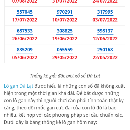
07/08/2022
31/07/2022
24/07/2022
557045
970291
317995
17/07/2022
10/07/2022
03/07/2022
687533
308825
598137
26/06/2022
19/06/2022
12/06/2022
835209
055559
250168
05/06/2022
29/05/2022
22/05/2022
Thống kê giải đặc biệt xổ số
Đà Lạt
Lô gan
Đà Lạt
được hiểu là những con số đã không xuất
hiện trong một thời gian khá dài. Để bắt được những
con lô gan này thì người chơi cần phải tính toán thật kỹ
càng, theo dõi mốc gan cực đại của con lô đó là bao
nhiêu, kết hợp với các phương pháp soi cầu chuẩn xác.
Dưới đây là bảng thống kê lô gan hôm nay: