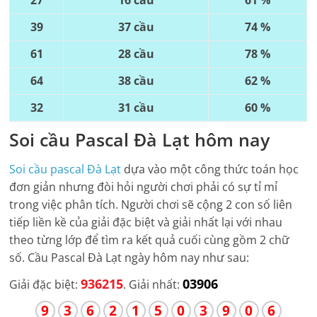
27
16 cầu
61 %
39
37 cầu
74 %
61
28 cầu
78 %
64
38 cầu
62 %
32
31 cầu
60 %
Soi cầu Pascal
Đà Lạt
hôm nay
Soi cầu pascal
Đà Lạt
dựa vào một công thức toán học
đơn giản nhưng đòi hỏi người chơi phải có sự tỉ mỉ
trong việc phân tích. Người chơi sẽ cộng 2 con số liên
tiếp liền kề của giải đặc biệt và giải nhất lại với nhau
theo từng lớp để tìm ra kết quả cuối cùng gồm 2 chữ
số. Cầu Pascal
Đà Lạt
ngày hôm nay như sau:
936215
03906
Giải đặc biệt:
. Giải nhất:
9
3
6
2
1
5
0
3
9
0
6