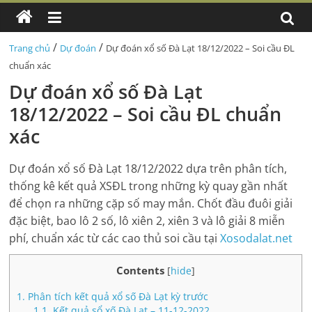
/
/
Trang chủ
Dự đoán
Dự đoán xổ số Đà Lạt 18/12/2022 – Soi cầu ĐL
chuẩn xác
Dự đoán xổ số Đà Lạt
18/12/2022 – Soi cầu ĐL chuẩn
xác
Dự đoán xổ số
Đà Lạt
18/12/2022
dựa trên phân tích,
thống kê kết quả
XSĐL
trong những kỳ quay gần nhất
để chọn ra những cặp số may mắn. Chốt đầu đuôi giải
đặc biệt, bao lô 2 số, lô xiên 2, xiên 3 và lô giải 8 miễn
phí, chuẩn xác từ các cao thủ soi cầu tại
Xosodalat.net
Contents
[
hide
]
1.
Phân tích kết quả xổ số Đà Lạt kỳ trước
1.1.
Kết quả sổ xố Đà Lạt – 11-12-2022