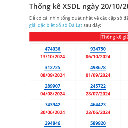
Thống kê
XSDL
ngày
20/10/2
Để có cái nhìn tổng quát nhất về các cặp số 
giải đặc biệt xổ số
Đà Lạt
sau đây:
Thống kê giả
474036
934750
13/10/2024
06/10/2024
312725
498678
08/09/2024
01/09/2024
289907
245722
04/08/2024
28/07/2024
743942
464423
30/06/2024
23/06/2024
294846
589920