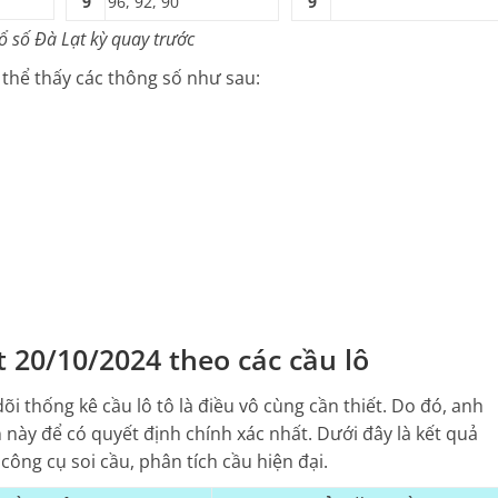
9
96, 92, 90
9
xổ số
Đà Lạt
kỳ quay trước
 thể thấy các thông số như sau:
t
20/10/2024
theo các cầu lô
dõi thống kê cầu lô tô là điều vô cùng cần thiết. Do đó, anh
n này để có quyết định chính xác nhất. Dưới đây là kết quả
ông cụ soi cầu, phân tích cầu hiện đại.