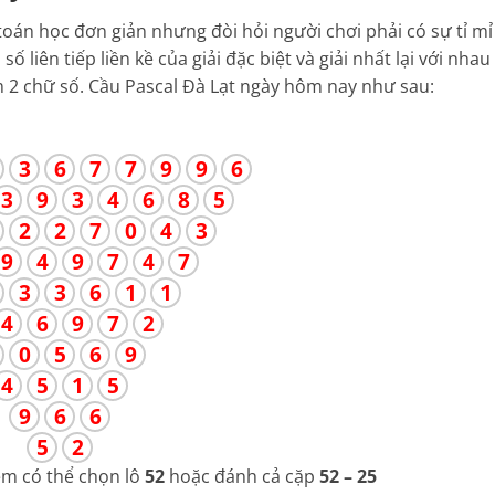
án học đơn giản nhưng đòi hỏi người chơi phải có sự tỉ mỉ
ố liên tiếp liền kề của giải đặc biệt và giải nhất lại với nhau
m 2 chữ số. Cầu Pascal
Đà Lạt
ngày hôm nay như sau:
3
6
7
7
9
9
6
3
9
3
4
6
8
5
2
2
7
0
4
3
9
4
9
7
4
7
3
3
6
1
1
4
6
9
7
2
0
5
6
9
4
5
1
5
9
6
6
5
2
em có thể chọn lô
52
hoặc đánh cả cặp
52 – 25