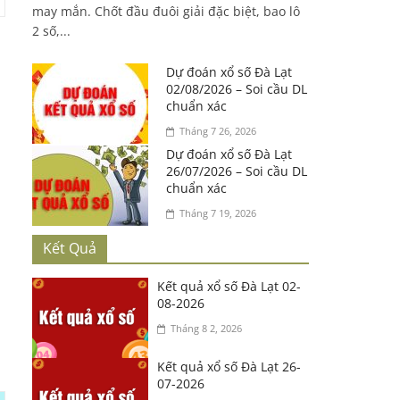
may mắn. Chốt đầu đuôi giải đặc biệt, bao lô
2 số,...
Dự đoán xổ số Đà Lạt
02/08/2026 – Soi cầu DL
chuẩn xác
Tháng 7 26, 2026
Dự đoán xổ số Đà Lạt
26/07/2026 – Soi cầu DL
chuẩn xác
Tháng 7 19, 2026
Kết Quả
Kết quả xổ số Đà Lạt 02-
08-2026
Tháng 8 2, 2026
Kết quả xổ số Đà Lạt 26-
07-2026