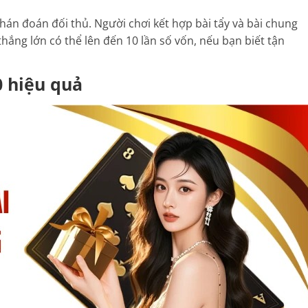
phán đoán đối thủ. Người chơi kết hợp bài tẩy và bài chung
hắng lớn có thể lên đến 10 lần số vốn, nếu bạn biết tận
 hiệu quả