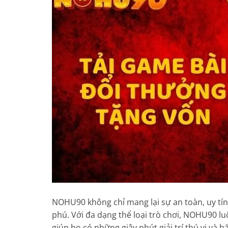
NOHU90 không chỉ mang lại sự an toàn, uy tí
phú. Với đa dạng thể loại trò chơi, NOHU90 l
giúp họ có những giây phút giải trí thú vị và h