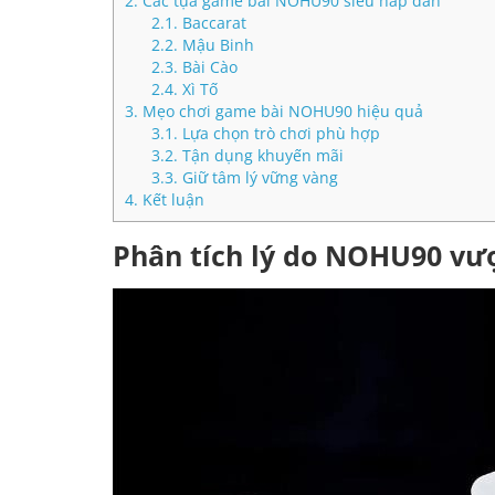
2.
Các tựa game bài NOHU90 siêu hấp dẫn
2.1.
Baccarat
2.2.
Mậu Binh
2.3.
Bài Cào
2.4.
Xì Tố
3.
Mẹo chơi game bài NOHU90 hiệu quả
3.1.
Lựa chọn trò chơi phù hợp
3.2.
Tận dụng khuyến mãi
3.3.
Giữ tâm lý vững vàng
4.
Kết luận
Phân tích lý do NOHU90 vượ