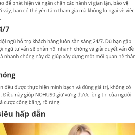
ạo để phát hiện và ngăn chặn các hành vi gian lận, bảo vệ
Vì vậy, bạn có thể yên tâm tham gia mà không lo ngại về việc
.
4/7
i ngũ hỗ trợ khách hàng luôn sẵn sàng 24/7. Dù bạn gặp
ội ngũ tư vấn sẽ phản hồi nhanh chóng và giải quyết vấn đề
 và nhanh chóng này đã giúp xây dựng một mối quan hệ thâ
chóng
iền đều được thực hiện minh bạch và đúng giá trị, không có
h. Điều này giúp NOHU90 giữ vững được lòng tin của người
á cược công bằng, rõ ràng.
iêu hấp dẫn