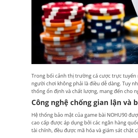
Trong bối cảnh thị trường cá cược trực tuyến 
người chơi không phải là điều dễ dàng. Tuy n
thống ổn định và chất lượng, mang đến cho ng
Công nghệ chống gian lận và 
Hệ thống bảo mật của game bài NOHU90 được 
cao cấp được áp dụng bởi các ngân hàng quốc t
tài chính, đều được mã hóa và giám sát chặt c