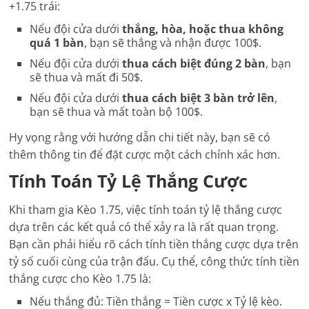
+1.75 trái:
Nếu đội cửa dưới
thắng, hòa, hoặc thua không
quá 1 bàn
, bạn sẽ thắng và nhận được 100$.
Nếu đội cửa dưới
thua cách biệt đúng 2 bàn
, bạn
sẽ thua và mất đi 50$.
Nếu đội cửa dưới
thua cách biệt 3 bàn trở lên
,
bạn sẽ thua và mất toàn bộ 100$.
Hy vọng rằng với hướng dẫn chi tiết này, bạn sẽ có
thêm thông tin để đặt cược một cách chính xác hơn.
Tính Toán Tỷ Lệ Thắng Cược
Khi tham gia Kèo 1.75, việc tính toán tỷ lệ thắng cược
dựa trên các kết quả có thể xảy ra là rất quan trọng.
Bạn cần phải hiểu rõ cách tính tiền thắng cược dựa trên
tỷ số cuối cùng của trận đấu. Cụ thể, công thức tính tiền
thắng cược cho Kèo 1.75 là:
Nếu thắng đủ: Tiền thắng = Tiền cược x Tỷ lệ kèo.