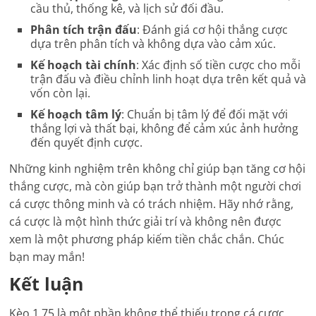
cầu thủ, thống kê, và lịch sử đối đầu.
Phân tích trận đấu
: Đánh giá cơ hội thắng cược
dựa trên phân tích và không dựa vào cảm xúc.
Kế hoạch tài chính
: Xác định số tiền cược cho mỗi
trận đấu và điều chỉnh linh hoạt dựa trên kết quả và
vốn còn lại.
Kế hoạch tâm lý
: Chuẩn bị tâm lý để đối mặt với
thắng lợi và thất bại, không để cảm xúc ảnh hưởng
đến quyết định cược.
Những kinh nghiệm trên không chỉ giúp bạn tăng cơ hội
thắng cược, mà còn giúp bạn trở thành một người chơi
cá cược thông minh và có trách nhiệm. Hãy nhớ rằng,
cá cược là một hình thức giải trí và không nên được
xem là một phương pháp kiếm tiền chắc chắn. Chúc
bạn may mắn!
Kết luận
Kèo 1.75 là một phần không thể thiếu trong cá cược