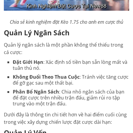
Chia sẻ kinh nghiệm đặt
Kèo 1.75
cho anh em cược thủ
Quản Lý Ngân Sách
Quản lý ngân sách là một phần không thể thiếu trong
cá cược:
Đặt Giới Hạn
: Xác định số tiền bạn sẵn lòng mất và
tuân thủ nó.
Không Đuổi Theo Thua Cuộc
: Tránh việc tăng cược
để gỡ gạc sau một thất bại.
Phân Bổ Ngân Sách
: Chia nhỏ ngân sách của bạn
để đặt cược trên nhiều trận đấu, giảm rủi ro tập
trung vào một trận đấu.
Dưới đây là thông tin chi tiết hơn về hai điểm cuối cùng
trong việc xây dựng chiến lược đặt cược dài hạn:
Quản Lý Vốn