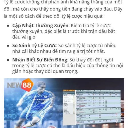
Tỷ lệ cược không chỉ phản ánh khả năng thắng của một
đội, mà còn cho thấy dòng tiền đang chảy vào đâu. Đây
là một số cách để theo dõi tỷ lệ cược hiệu quả:
Cập Nhật Thường Xuyên
: Kiểm tra tỷ lệ cược
thường xuyên, đặc biệt là trước khi trận đấu bắt
đầu vài giờ.
So Sánh Tỷ Lệ Cược
: So sánh tỷ lệ cược từ nhiều
nhà cái khác nhau để tìm ra giá trị tốt nhất.
Nhận Biết Sự Biến Động
: Sự thay đổi đột ngột
trong tỷ lệ cược có thể là dấu hiệu của thông tin nội
gián hoặc thay đổi quan trọng.