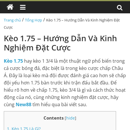
/
/
Trang chủ
Tổng Hợp
Kèo 1.75 – Hướng Dẫn Và Kinh Nghiệm Đặt
Cược
Kèo 1.75 – Hướng Dẫn Và Kinh
Nghiệm Đặt Cược
Kèo 1.75
hay kèo 1 3/4 là một thuật ngữ phổ biến trong
cá cược bóng đá, đặc biệt là trong kèo cược chấp Châu
Á. Đây là loại kèo mà đội được đánh giá cao hơn sẽ chấp
đội yếu hơn 1.75 bàn trước khi trận đấu bắt đầu. Để
hiểu rõ hơn về chấp 1.75, kèo 3/4 là gì và cách thức hoạt
động của nó, cùng những kinh nghiệm đặt cược, hãy
cùng
New88
tìm hiểu qua bài viết sau.
Contents
[
hide
]
1.
Kèo 1.75 Là Gì?