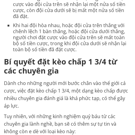
cược vào đội cửa trên sẽ nhận lại một nửa số tiền
cược, còn đội cửa dưới sẽ bị mất một nửa số tiền
đã đặt.
Khi hai đội hòa nhau, hoặc đội cửa trên thắng với
chênh lệch 1 bàn thắng, hoặc đội cửa dưới thắng,
người chơi đặt cược vào đội cửa trên sẽ mất toàn
bộ số tiền cược, trong khi đội cửa dưới sẽ nhận lại
toàn bộ số tiền đã đặt cược.
Bí quyết đặt kèo chấp 1 3/4 từ
các chuyên gia
Dành cho những người mới bước chân vào thế giới cá
cược, việc đặt kèo chấp 1 3/4, một dạng kèo chấp được
nhiều chuyên gia đánh giá là khá phức tạp, có thể gây
áp lực.
Tuy nhiên, với những kinh nghiệm quý báu từ các
chuyên gia lành nghề, bạn sẽ có thêm sự tự tin và
không còn e dè với loại kèo này: