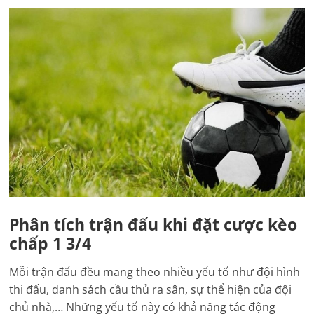
Phân tích trận đấu khi đặt cược kèo
chấp 1 3/4
Mỗi trận đấu đều mang theo nhiều yếu tố như đội hình
thi đấu, danh sách cầu thủ ra sân, sự thể hiện của đội
chủ nhà,… Những yếu tố này có khả năng tác động