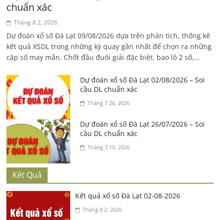
chuẩn xác
Tháng 8 2, 2026
Dự đoán xổ số Đà Lạt 09/08/2026 dựa trên phân tích, thống kê
kết quả XSDL trong những kỳ quay gần nhất để chọn ra những
cặp số may mắn. Chốt đầu đuôi giải đặc biệt, bao lô 2 số,...
Dự đoán xổ số Đà Lạt 02/08/2026 – Soi
cầu DL chuẩn xác
Tháng 7 26, 2026
Dự đoán xổ số Đà Lạt 26/07/2026 – Soi
cầu DL chuẩn xác
Tháng 7 19, 2026
Kết Quả
Kết quả xổ số Đà Lạt 02-08-2026
Tháng 8 2, 2026