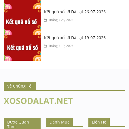
Kết quả xổ số Đà Lạt 26-07-2026
Tháng 7 26, 2026
Kết quả xổ số Đà Lạt 19-07-2026
Tháng 7 19, 2026
Về Chúng Tôi
XOSODALAT.NET
Được Quan
Danh Mục
Liên Hệ
Tâm