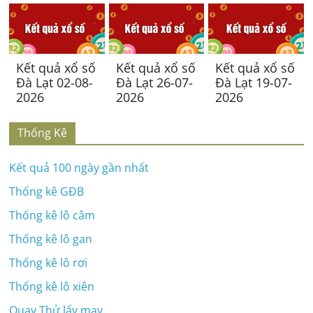
Kết quả xổ số
Kết quả xổ số
Kết quả xổ số
Đà Lạt 02-08-
Đà Lạt 26-07-
Đà Lạt 19-07-
2026
2026
2026
Thống Kê
Kết quả 100 ngày gần nhất
Thống kê GĐB
Thống kê lô câm
Thống kê lô gan
Thống kê lô rơi
Thống kê lô xiên
Quay Thử lấy may