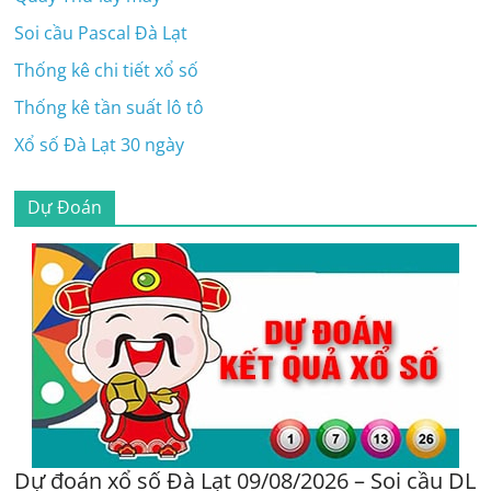
Soi cầu Pascal Đà Lạt
Thống kê chi tiết xổ số
Thống kê tần suất lô tô
Xổ số Đà Lạt 30 ngày
Dự Đoán
Dự đoán xổ số Đà Lạt 09/08/2026 – Soi cầu DL