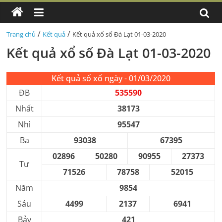
/
/
Trang chủ
Kết quả
Kết quả xổ số Đà Lạt 01-03-2020
Kết quả xổ số Đà Lạt 01-03-2020
Kết quả sổ xố ngày - 01/03/2020
ĐB
535590
Nhất
38173
Nhì
95547
Ba
93038
67395
02896
50280
90955
27373
Tư
71526
78758
52015
Năm
9854
Sáu
4499
2137
6941
Bảy
421