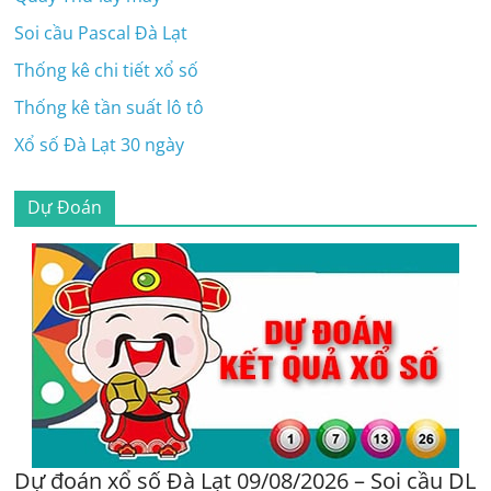
Soi cầu Pascal Đà Lạt
Thống kê chi tiết xổ số
Thống kê tần suất lô tô
Xổ số Đà Lạt 30 ngày
Dự Đoán
Dự đoán xổ số Đà Lạt 09/08/2026 – Soi cầu DL