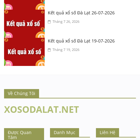
Kết quả xổ số Đà Lạt 26-07-2026
Tháng 7 26, 2026
Kết quả xổ số Đà Lạt 19-07-2026
Tháng 7 19, 2026
Về Chúng Tôi
XOSODALAT.NET
Được Quan
Danh Mục
Liên Hệ
Tâm