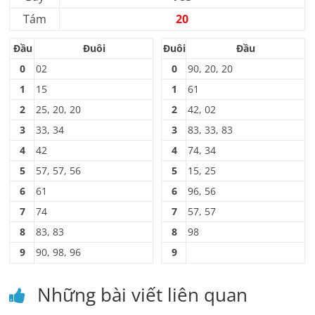
Tám
20
Đầu
Đuôi
Đuôi
Đầu
0
02
0
90, 20, 20
1
15
1
61
2
25, 20, 20
2
42, 02
3
33, 34
3
83, 33, 83
4
42
4
74, 34
5
57, 57, 56
5
15, 25
6
61
6
96, 56
7
74
7
57, 57
8
83, 83
8
98
9
90, 98, 96
9
Những bài viết liên quan