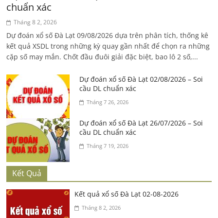
chuẩn xác
Tháng 8 2, 2026
Dự đoán xổ số Đà Lạt 09/08/2026 dựa trên phân tích, thống kê
kết quả XSDL trong những kỳ quay gần nhất để chọn ra những
cặp số may mắn. Chốt đầu đuôi giải đặc biệt, bao lô 2 số,...
Dự đoán xổ số Đà Lạt 02/08/2026 – Soi
cầu DL chuẩn xác
Tháng 7 26, 2026
Dự đoán xổ số Đà Lạt 26/07/2026 – Soi
cầu DL chuẩn xác
Tháng 7 19, 2026
Kết Quả
Kết quả xổ số Đà Lạt 02-08-2026
Tháng 8 2, 2026