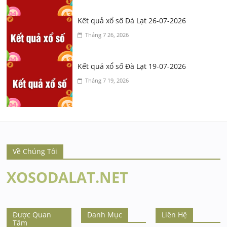
Kết quả xổ số Đà Lạt 26-07-2026
Tháng 7 26, 2026
Kết quả xổ số Đà Lạt 19-07-2026
Tháng 7 19, 2026
Về Chúng Tôi
XOSODALAT.NET
Được Quan
Danh Mục
Liên Hệ
Tâm