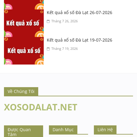
Kết quả xổ số Đà Lạt 26-07-2026
Tháng 7 26, 2026
Kết quả xổ số Đà Lạt 19-07-2026
Tháng 7 19, 2026
Về Chúng Tôi
XOSODALAT.NET
Được Quan
Danh Mục
Liên Hệ
Tâm