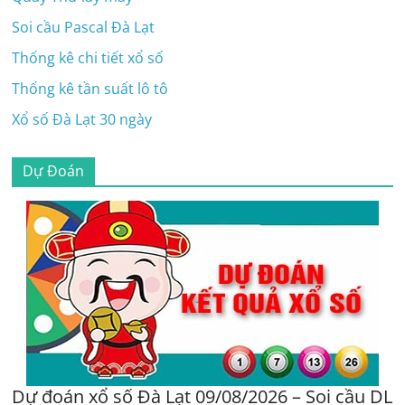
Soi cầu Pascal Đà Lạt
Thống kê chi tiết xổ số
Thống kê tần suất lô tô
Xổ số Đà Lạt 30 ngày
Dự Đoán
Dự đoán xổ số Đà Lạt 09/08/2026 – Soi cầu DL