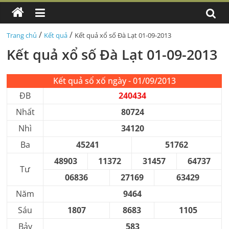
/
/
Trang chủ
Kết quả
Kết quả xổ số Đà Lạt 01-09-2013
Kết quả xổ số Đà Lạt 01-09-2013
Kết quả sổ xố ngày - 01/09/2013
ĐB
240434
Nhất
80724
Nhì
34120
Ba
45241
51762
48903
11372
31457
64737
Tư
06836
27169
63429
Năm
9464
Sáu
1807
8683
1105
Bảy
583