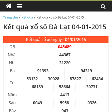
/
/
Trang chủ
Kết quả
Kết quả xổ số Đà Lạt 04-01-2015
Kết quả xổ số Đà Lạt 04-01-2015
Kết quả sổ xố ngày - 04/01/2015
ĐB
045489
Nhất
44367
Nhì
31220
Ba
91393
94319
53132
30028
87827
62434
Tư
68189
58664
30731
Năm
4413
Sáu
0049
5958
0326
Bảy
943