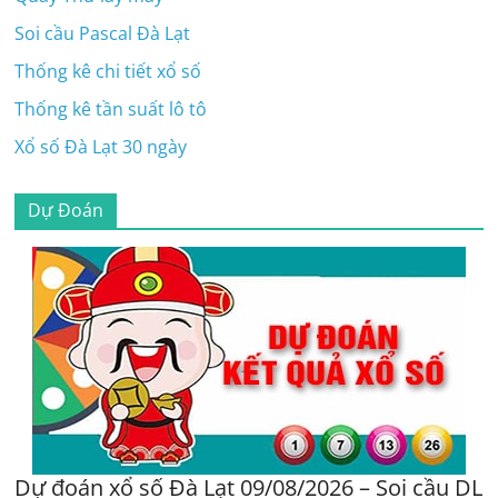
Soi cầu Pascal Đà Lạt
Thống kê chi tiết xổ số
Thống kê tần suất lô tô
Xổ số Đà Lạt 30 ngày
Dự Đoán
Dự đoán xổ số Đà Lạt 09/08/2026 – Soi cầu DL