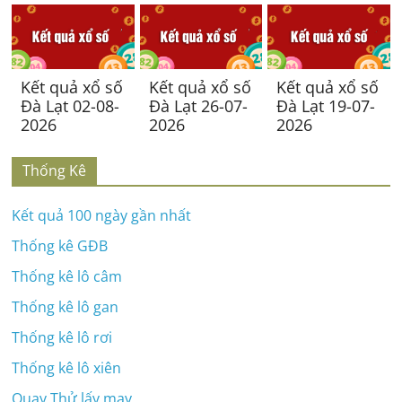
Kết quả xổ số
Kết quả xổ số
Kết quả xổ số
Đà Lạt 02-08-
Đà Lạt 26-07-
Đà Lạt 19-07-
2026
2026
2026
Thống Kê
Kết quả 100 ngày gần nhất
Thống kê GĐB
Thống kê lô câm
Thống kê lô gan
Thống kê lô rơi
Thống kê lô xiên
Quay Thử lấy may