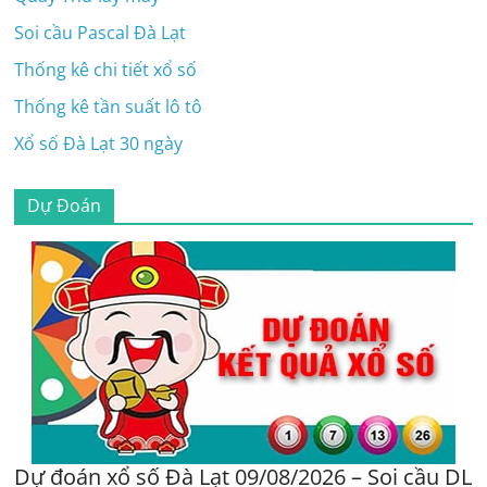
Soi cầu Pascal Đà Lạt
Thống kê chi tiết xổ số
Thống kê tần suất lô tô
Xổ số Đà Lạt 30 ngày
Dự Đoán
Dự đoán xổ số Đà Lạt 09/08/2026 – Soi cầu DL