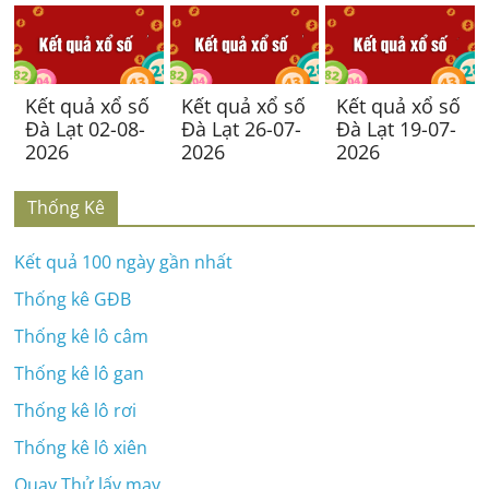
Kết quả xổ số
Kết quả xổ số
Kết quả xổ số
Đà Lạt 02-08-
Đà Lạt 26-07-
Đà Lạt 19-07-
2026
2026
2026
Thống Kê
Kết quả 100 ngày gần nhất
Thống kê GĐB
Thống kê lô câm
Thống kê lô gan
Thống kê lô rơi
Thống kê lô xiên
Quay Thử lấy may