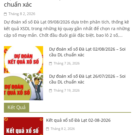
chuẩn xác
Tháng 8 2, 2026
Dự đoán xổ số Đà Lạt 09/08/2026 dựa trên phân tích, thống kê
kết quả XSDL trong những kỳ quay gần nhất để chọn ra những
cặp số may mắn. Chốt đầu đuôi giải đặc biệt, bao lô 2 số,...
Dự đoán xổ số Đà Lạt 02/08/2026 – Soi
cầu DL chuẩn xác
Tháng 7 26, 2026
Dự đoán xổ số Đà Lạt 26/07/2026 – Soi
cầu DL chuẩn xác
Tháng 7 19, 2026
Kết Quả
Kết quả xổ số Đà Lạt 02-08-2026
Tháng 8 2, 2026