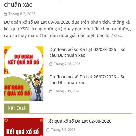
chuẩn xác
Tháng 8 2, 2026
Dự đoán xổ số Đà Lạt 09/08/2026 dựa trên phân tích, thống kê
kết quả XSDL trong những kỳ quay gần nhất để chọn ra những
cặp số may mắn. Chốt đầu đuôi giải đặc biệt, bao lô 2 số,...
Dự đoán xổ số Đà Lạt 02/08/2026 – Soi
cầu DL chuẩn xác
Tháng 7 26, 2026
Dự đoán xổ số Đà Lạt 26/07/2026 – Soi
cầu DL chuẩn xác
Tháng 7 19, 2026
Kết Quả
Kết quả xổ số Đà Lạt 02-08-2026
Tháng 8 2, 2026