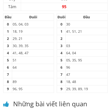
Tám
95
Đầu
Đuôi
Đuôi
Đầu
0
05, 04, 03
0
30
1
18, 19
1
41, 51, 21
2
29, 21
2
3
30, 39, 35
3
03
4
41, 48, 47
4
64, 04
5
51
5
05, 35, 95
6
64
6
96
7
7
47
8
89
8
18, 48
9
96, 95
9
29, 39, 89, 19
Những bài viết liên quan