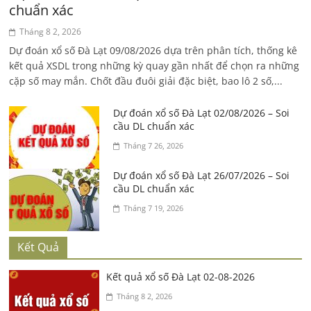
chuẩn xác
Tháng 8 2, 2026
Dự đoán xổ số Đà Lạt 09/08/2026 dựa trên phân tích, thống kê
kết quả XSDL trong những kỳ quay gần nhất để chọn ra những
cặp số may mắn. Chốt đầu đuôi giải đặc biệt, bao lô 2 số,...
Dự đoán xổ số Đà Lạt 02/08/2026 – Soi
cầu DL chuẩn xác
Tháng 7 26, 2026
Dự đoán xổ số Đà Lạt 26/07/2026 – Soi
cầu DL chuẩn xác
Tháng 7 19, 2026
Kết Quả
Kết quả xổ số Đà Lạt 02-08-2026
Tháng 8 2, 2026