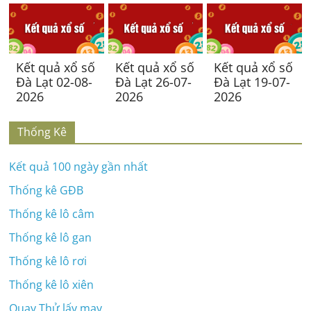
Kết quả xổ số
Kết quả xổ số
Kết quả xổ số
Đà Lạt 02-08-
Đà Lạt 26-07-
Đà Lạt 19-07-
2026
2026
2026
Thống Kê
Kết quả 100 ngày gần nhất
Thống kê GĐB
Thống kê lô câm
Thống kê lô gan
Thống kê lô rơi
Thống kê lô xiên
Quay Thử lấy may