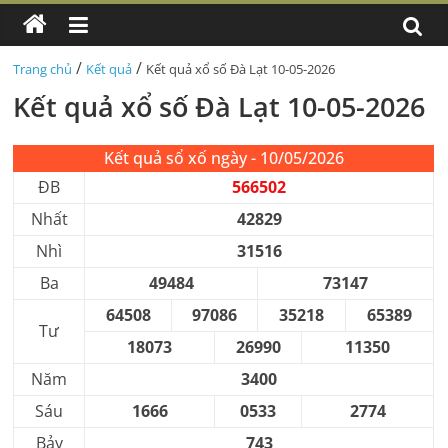
/
/
Trang chủ
Kết quả
Kết quả xổ số Đà Lạt 10-05-2026
Kết quả xổ số Đà Lạt 10-05-2026
Kết quả sổ xố ngày - 10/05/2026
ĐB
566502
Nhất
42829
Nhì
31516
Ba
49484
73147
64508
97086
35218
65389
Tư
18073
26990
11350
Năm
3400
Sáu
1666
0533
2774
Bảy
743