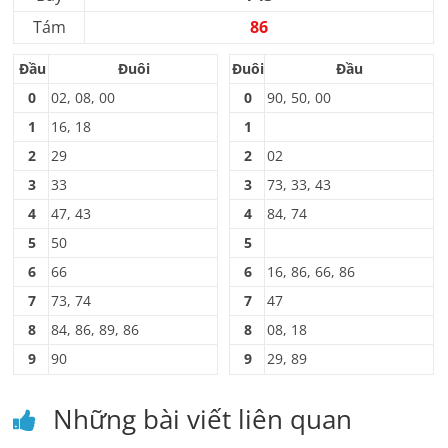
Tám
86
Đầu
Đuôi
Đuôi
Đầu
0
02, 08, 00
0
90, 50, 00
1
16, 18
1
2
29
2
02
3
33
3
73, 33, 43
4
47, 43
4
84, 74
5
50
5
6
66
6
16, 86, 66, 86
7
73, 74
7
47
8
84, 86, 89, 86
8
08, 18
9
90
9
29, 89
Những bài viết liên quan