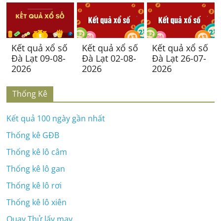
Kết quả xổ số
Kết quả xổ số
Kết quả xổ số
Đà Lạt 09-08-
Đà Lạt 02-08-
Đà Lạt 26-07-
2026
2026
2026
Thống Kê
Kết quả 100 ngày gần nhất
Thống kê GĐB
Thống kê lô câm
Thống kê lô gan
Thống kê lô rơi
Thống kê lô xiên
Quay Thử lấy may