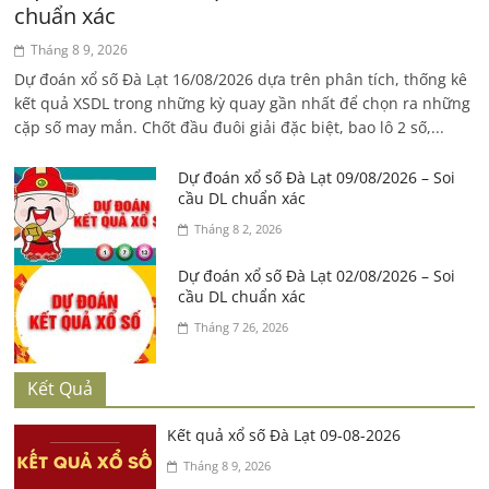
chuẩn xác
Tháng 8 9, 2026
Dự đoán xổ số Đà Lạt 16/08/2026 dựa trên phân tích, thống kê
kết quả XSDL trong những kỳ quay gần nhất để chọn ra những
cặp số may mắn. Chốt đầu đuôi giải đặc biệt, bao lô 2 số,...
Dự đoán xổ số Đà Lạt 09/08/2026 – Soi
cầu DL chuẩn xác
Tháng 8 2, 2026
Dự đoán xổ số Đà Lạt 02/08/2026 – Soi
cầu DL chuẩn xác
Tháng 7 26, 2026
Kết Quả
Kết quả xổ số Đà Lạt 09-08-2026
Tháng 8 9, 2026