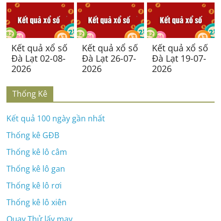
Kết quả xổ số
Kết quả xổ số
Kết quả xổ số
Đà Lạt 02-08-
Đà Lạt 26-07-
Đà Lạt 19-07-
2026
2026
2026
Thống Kê
Kết quả 100 ngày gần nhất
Thống kê GĐB
Thống kê lô câm
Thống kê lô gan
Thống kê lô rơi
Thống kê lô xiên
Quay Thử lấy may