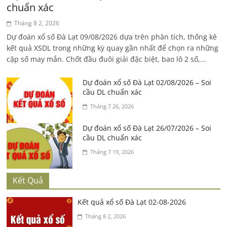
chuẩn xác
Tháng 8 2, 2026
Dự đoán xổ số Đà Lạt 09/08/2026 dựa trên phân tích, thống kê
kết quả XSDL trong những kỳ quay gần nhất để chọn ra những
cặp số may mắn. Chốt đầu đuôi giải đặc biệt, bao lô 2 số,...
Dự đoán xổ số Đà Lạt 02/08/2026 – Soi
cầu DL chuẩn xác
Tháng 7 26, 2026
Dự đoán xổ số Đà Lạt 26/07/2026 – Soi
cầu DL chuẩn xác
Tháng 7 19, 2026
Kết Quả
Kết quả xổ số Đà Lạt 02-08-2026
Tháng 8 2, 2026