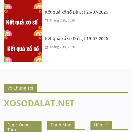
Kết quả xổ số Đà Lạt 26-07-2026
Tháng 7 26, 2026
Kết quả xổ số Đà Lạt 19-07-2026
Tháng 7 19, 2026
Về Chúng Tôi
XOSODALAT.NET
Được Quan
Danh Mục
Liên Hệ
Tâm