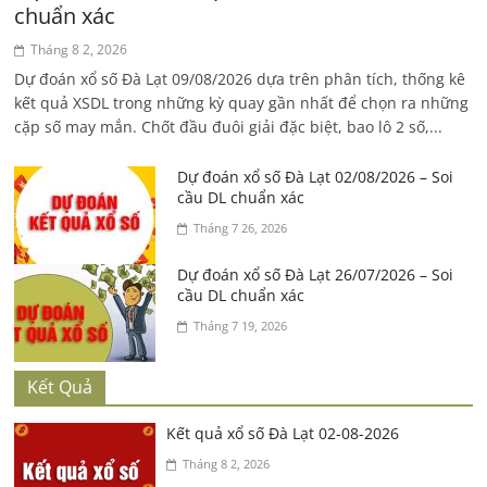
chuẩn xác
Tháng 8 2, 2026
Dự đoán xổ số Đà Lạt 09/08/2026 dựa trên phân tích, thống kê
kết quả XSDL trong những kỳ quay gần nhất để chọn ra những
cặp số may mắn. Chốt đầu đuôi giải đặc biệt, bao lô 2 số,...
Dự đoán xổ số Đà Lạt 02/08/2026 – Soi
cầu DL chuẩn xác
Tháng 7 26, 2026
Dự đoán xổ số Đà Lạt 26/07/2026 – Soi
cầu DL chuẩn xác
Tháng 7 19, 2026
Kết Quả
Kết quả xổ số Đà Lạt 02-08-2026
Tháng 8 2, 2026