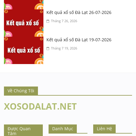
Kết quả xổ số Đà Lạt 26-07-2026
Tháng 7 26, 2026
Kết quả xổ số Đà Lạt 19-07-2026
Tháng 7 19, 2026
Về Chúng Tôi
XOSODALAT.NET
Được Quan
Danh Mục
Liên Hệ
Tâm