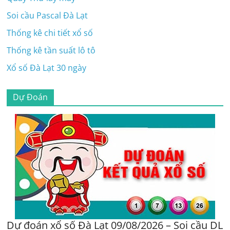
Soi cầu Pascal Đà Lạt
Thống kê chi tiết xổ số
Thống kê tần suất lô tô
Xổ số Đà Lạt 30 ngày
Dự Đoán
Dự đoán xổ số Đà Lạt 09/08/2026 – Soi cầu DL