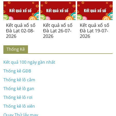
Kết quả xổ số
Kết quả xổ số
Kết quả xổ số
Đà Lạt 02-08-
Đà Lạt 26-07-
Đà Lạt 19-07-
2026
2026
2026
Thống Kê
Kết quả 100 ngày gần nhất
Thống kê GĐB
Thống kê lô câm
Thống kê lô gan
Thống kê lô rơi
Thống kê lô xiên
Quay Thử lấy may