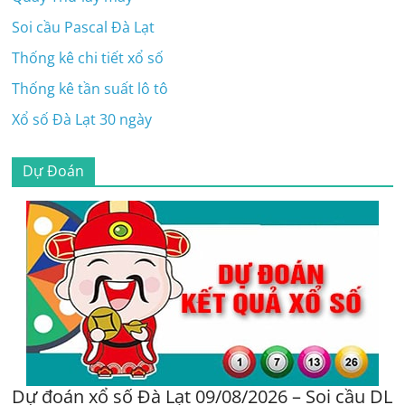
Soi cầu Pascal Đà Lạt
Thống kê chi tiết xổ số
Thống kê tần suất lô tô
Xổ số Đà Lạt 30 ngày
Dự Đoán
Dự đoán xổ số Đà Lạt 09/08/2026 – Soi cầu DL