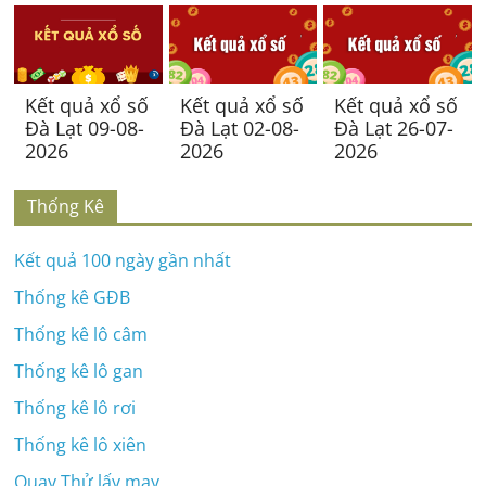
Kết quả xổ số
Kết quả xổ số
Kết quả xổ số
Đà Lạt 09-08-
Đà Lạt 02-08-
Đà Lạt 26-07-
2026
2026
2026
Thống Kê
Kết quả 100 ngày gần nhất
Thống kê GĐB
Thống kê lô câm
Thống kê lô gan
Thống kê lô rơi
Thống kê lô xiên
Quay Thử lấy may