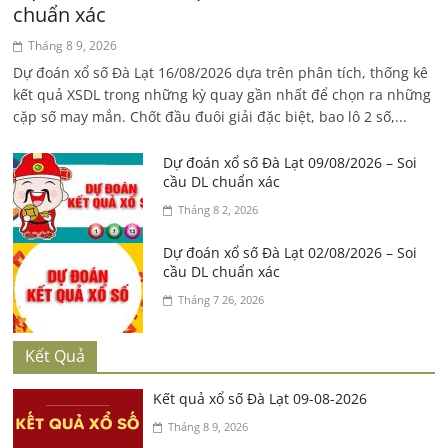
chuẩn xác
Tháng 8 9, 2026
Dự đoán xổ số Đà Lạt 16/08/2026 dựa trên phân tích, thống kê
kết quả XSDL trong những kỳ quay gần nhất để chọn ra những
cặp số may mắn. Chốt đầu đuôi giải đặc biệt, bao lô 2 số,...
Dự đoán xổ số Đà Lạt 09/08/2026 – Soi
cầu DL chuẩn xác
Tháng 8 2, 2026
Dự đoán xổ số Đà Lạt 02/08/2026 – Soi
cầu DL chuẩn xác
Tháng 7 26, 2026
Kết Quả
Kết quả xổ số Đà Lạt 09-08-2026
Tháng 8 9, 2026