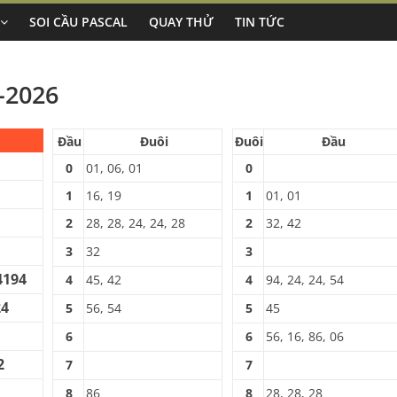
SOI CẦU PASCAL
QUAY THỬ
TIN TỨC
-2026
Đầu
Đuôi
Đuôi
Đầu
0
01, 06, 01
0
1
16, 19
1
01, 01
2
28, 28, 24, 24, 28
2
32, 42
3
32
3
4194
4
45, 42
4
94, 24, 24, 54
24
5
56, 54
5
45
6
6
56, 16, 86, 06
2
7
7
8
86
8
28, 28, 28