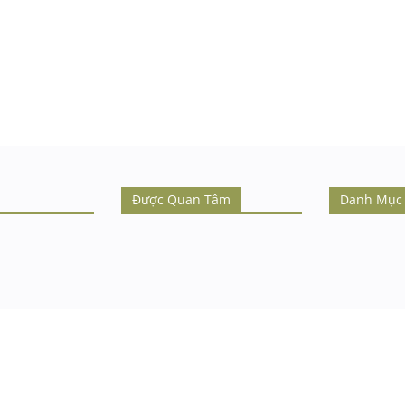
Được Quan Tâm
Danh Mục