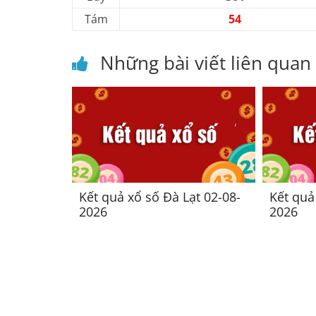
Tám
54
Những bài viết liên quan
Kết quả xổ số Đà Lạt 02-08-
Kết quả
2026
2026