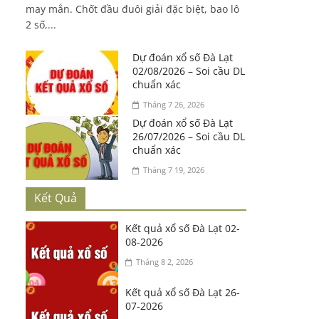
may mắn. Chốt đầu đuôi giải đặc biệt, bao lô
2 số,...
Dự đoán xổ số Đà Lạt
02/08/2026 – Soi cầu DL
chuẩn xác
Tháng 7 26, 2026
Dự đoán xổ số Đà Lạt
26/07/2026 – Soi cầu DL
chuẩn xác
Tháng 7 19, 2026
Kết Quả
Kết quả xổ số Đà Lạt 02-
08-2026
Tháng 8 2, 2026
Kết quả xổ số Đà Lạt 26-
07-2026