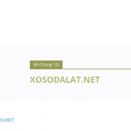
Về Chúng Tôi
XOSODALAT.NET
SHBET
hợp tác với nhiều nhà phát triển game quốc tế
Top nhà cái uy tín:
SH BET
SHBET
https://sunwinv.net/
,