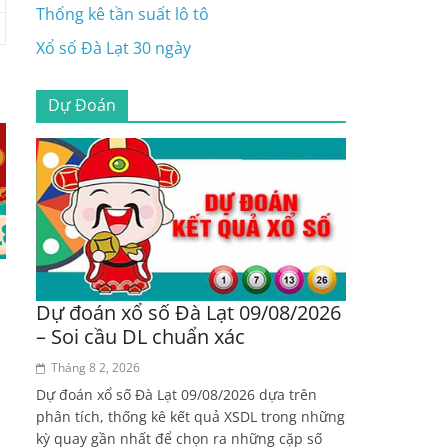
Thống kê tần suất lô tô
Xổ số Đà Lạt 30 ngày
Dự Đoán
Dự đoán xổ số Đà Lạt 09/08/2026
– Soi cầu DL chuẩn xác
Tháng 8 2, 2026
Dự đoán xổ số Đà Lạt 09/08/2026 dựa trên
phân tích, thống kê kết quả XSDL trong những
kỳ quay gần nhất để chọn ra những cặp số