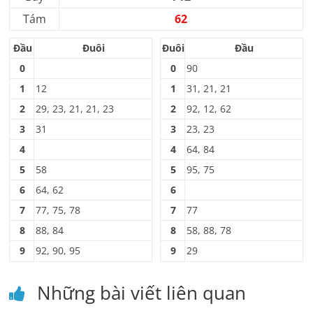
Tám
62
Đầu
Đuôi
Đuôi
Đầu
0
0
90
1
12
1
31, 21, 21
2
29, 23, 21, 21, 23
2
92, 12, 62
3
31
3
23, 23
4
4
64, 84
5
58
5
95, 75
6
64, 62
6
7
77, 75, 78
7
77
8
88, 84
8
58, 88, 78
9
92, 90, 95
9
29
Những bài viết liên quan