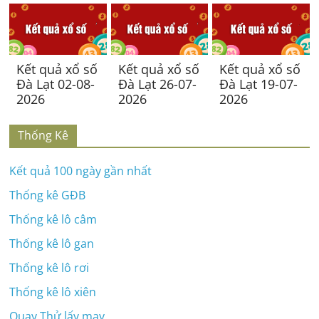
Kết quả xổ số
Kết quả xổ số
Kết quả xổ số
Đà Lạt 02-08-
Đà Lạt 26-07-
Đà Lạt 19-07-
2026
2026
2026
Thống Kê
Kết quả 100 ngày gần nhất
Thống kê GĐB
Thống kê lô câm
Thống kê lô gan
Thống kê lô rơi
Thống kê lô xiên
Quay Thử lấy may