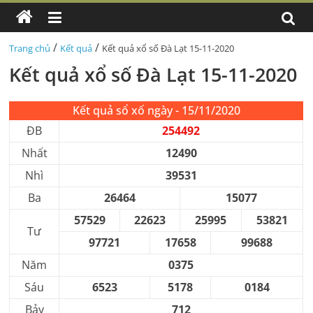
/
/
Trang chủ
Kết quả
Kết quả xổ số Đà Lạt 15-11-2020
Kết quả xổ số Đà Lạt 15-11-2020
Kết quả sổ xố ngày - 15/11/2020
ĐB
254492
Nhất
12490
Nhì
39531
Ba
26464
15077
57529
22623
25995
53821
Tư
97721
17658
99688
Năm
0375
Sáu
6523
5178
0184
Bảy
712