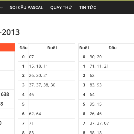
SOI CẦU PASCAL
QUAY THỬ
TIN TỨC
-2013
Đầu
Đuôi
Đuôi
Đầu
0
07
0
30, 20
1
15, 18, 11
1
71, 11, 21
2
26, 20, 21
2
62
3
37, 37, 38, 30
3
83, 93
1638
4
46
4
64
18
5
5
95, 15
6
62, 64
6
26, 46
0
7
71
7
37, 37, 07
8
83
8
38, 18