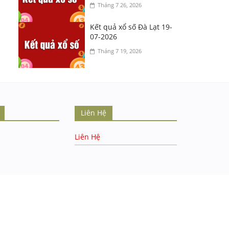
Tháng 7 26, 2026
Kết quả xổ số Đà Lạt 19-
07-2026
Tháng 7 19, 2026
Liên Hệ
Liên Hệ