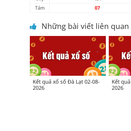
Tám
07
Những bài viết liên quan
Kết quả xổ số Đà Lạt 02-08-
Kết quả
2026
2026