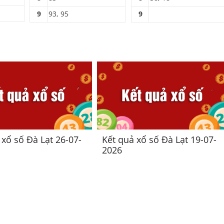
9
93, 95
9
 xổ số Đà Lạt 26-07-
Kết quả xổ số Đà Lạt 19-07-
2026