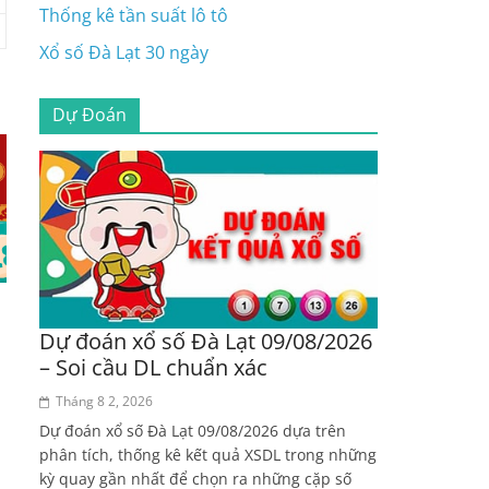
Thống kê tần suất lô tô
Xổ số Đà Lạt 30 ngày
Dự Đoán
Dự đoán xổ số Đà Lạt 09/08/2026
– Soi cầu DL chuẩn xác
Tháng 8 2, 2026
Dự đoán xổ số Đà Lạt 09/08/2026 dựa trên
phân tích, thống kê kết quả XSDL trong những
kỳ quay gần nhất để chọn ra những cặp số