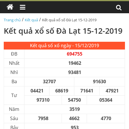
/
/
Trang chủ
Kết quả
Kết quả xổ số Đà Lạt 15-12-2019
Kết quả xổ số Đà Lạt 15-12-2019
Kết quả sổ xố ngày - 15/12/2019
ĐB
694755
Nhất
19462
Nhì
93481
Ba
32707
91630
04421
68619
71641
47921
Tư
97310
54750
05364
Năm
3519
Sáu
7958
4662
4770
Bảy
953