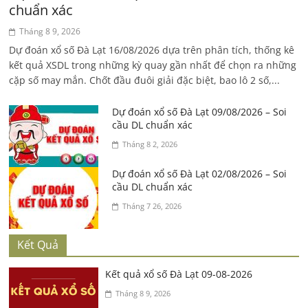
chuẩn xác
Tháng 8 9, 2026
Dự đoán xổ số Đà Lạt 16/08/2026 dựa trên phân tích, thống kê
kết quả XSDL trong những kỳ quay gần nhất để chọn ra những
cặp số may mắn. Chốt đầu đuôi giải đặc biệt, bao lô 2 số,...
Dự đoán xổ số Đà Lạt 09/08/2026 – Soi
cầu DL chuẩn xác
Tháng 8 2, 2026
Dự đoán xổ số Đà Lạt 02/08/2026 – Soi
cầu DL chuẩn xác
Tháng 7 26, 2026
Kết Quả
Kết quả xổ số Đà Lạt 09-08-2026
Tháng 8 9, 2026