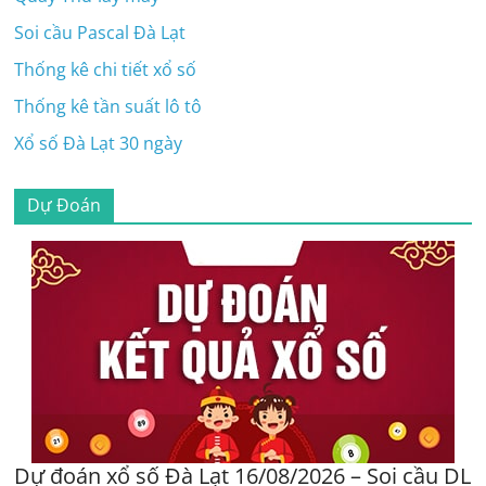
Soi cầu Pascal Đà Lạt
Thống kê chi tiết xổ số
Thống kê tần suất lô tô
Xổ số Đà Lạt 30 ngày
Dự Đoán
Dự đoán xổ số Đà Lạt 16/08/2026 – Soi cầu DL