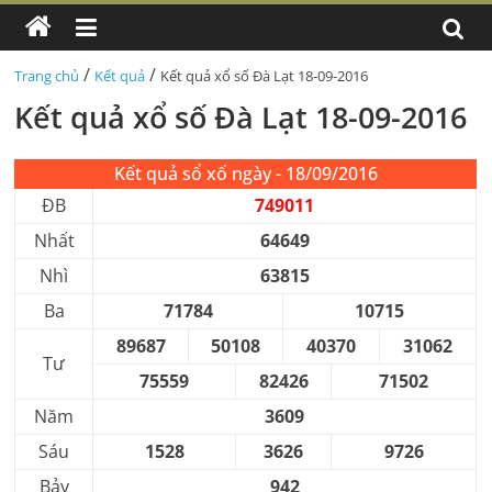
/
/
Trang chủ
Kết quả
Kết quả xổ số Đà Lạt 18-09-2016
Kết quả xổ số Đà Lạt 18-09-2016
Kết quả sổ xố ngày - 18/09/2016
ĐB
749011
Nhất
64649
Nhì
63815
Ba
71784
10715
89687
50108
40370
31062
Tư
75559
82426
71502
Năm
3609
Sáu
1528
3626
9726
Bảy
942