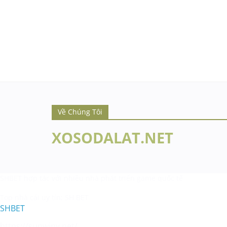
Về Chúng Tôi
XOSODALAT.NET
SHBET
hợp tác với nhiều nhà phát triển game quốc tế
Top nhà cái uy tín:
SH BET
SHBET
https://sunwinv.net/
,