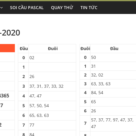
SOI CẦU PASCAL
QUAY THỬ
TIN TỨC
-2020
Đầu
Đuôi
Đuôi
Đầu
0
50
0
02
1
31
1
2
32, 02
2
26
3
63, 33, 63
3
37, 31, 37, 33, 32
4
84, 54
4365
4
47, 47
5
65
37
5
57, 50, 54
6
26
6
65, 63, 63
57, 37, 77, 97, 47, 37,
7
2
7
77
47
8
84
8