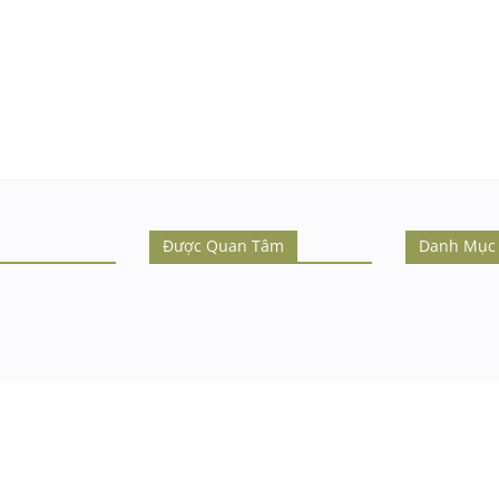
Được Quan Tâm
Danh Mục