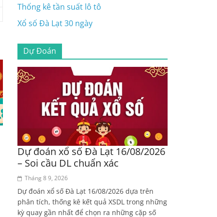
Thống kê tần suất lô tô
Xổ số Đà Lạt 30 ngày
Dự Đoán
Dự đoán xổ số Đà Lạt 16/08/2026
– Soi cầu DL chuẩn xác
Tháng 8 9, 2026
Dự đoán xổ số Đà Lạt 16/08/2026 dựa trên
phân tích, thống kê kết quả XSDL trong những
kỳ quay gần nhất để chọn ra những cặp số