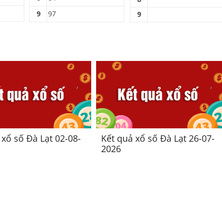
9
97
9
 xổ số Đà Lạt 02-08-
Kết quả xổ số Đà Lạt 26-07-
2026