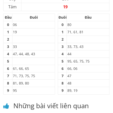
Tám
19
Đầu
Đuôi
Đuôi
Đầu
0
06
0
80
1
19
1
71, 61, 81
2
2
3
33
3
33, 73, 43
4
47, 44, 48, 43
4
44
5
5
95, 65, 75, 75
6
61, 66, 65
6
66, 06
7
71, 73, 75, 75
7
47
8
81, 89, 80
8
48
9
95
9
89, 19
Những bài viết liên quan