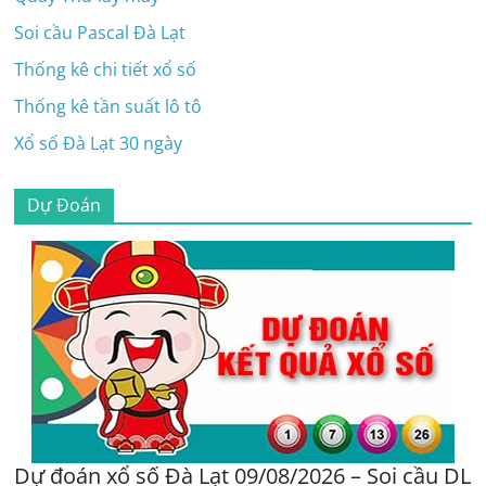
Soi cầu Pascal Đà Lạt
Thống kê chi tiết xổ số
Thống kê tần suất lô tô
Xổ số Đà Lạt 30 ngày
Dự Đoán
Dự đoán xổ số Đà Lạt 09/08/2026 – Soi cầu DL