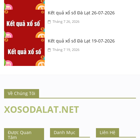
Kết quả xổ số Đà Lạt 26-07-2026
Tháng 7 26, 2026
Kết quả xổ số Đà Lạt 19-07-2026
Tháng 7 19, 2026
Về Chúng Tôi
XOSODALAT.NET
Được Quan
Danh Mục
Liên Hệ
Tâm