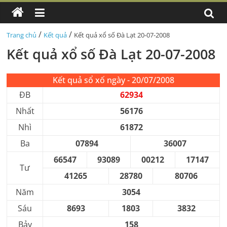
/
/
Trang chủ
Kết quả
Kết quả xổ số Đà Lạt 20-07-2008
Kết quả xổ số Đà Lạt 20-07-2008
Kết quả sổ xố ngày - 20/07/2008
ĐB
62934
Nhất
56176
Nhì
61872
Ba
07894
36007
66547
93089
00212
17147
Tư
41265
28780
80706
Năm
3054
Sáu
8693
1803
3832
Bảy
158