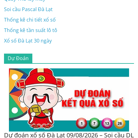
Soi cầu Pascal Đà Lạt
Thống kê chi tiết xổ số
Thống kê tần suất lô tô
Xổ số Đà Lạt 30 ngày
Dự Đoán
Dự đoán xổ số Đà Lạt 09/08/2026 – Soi cầu DL