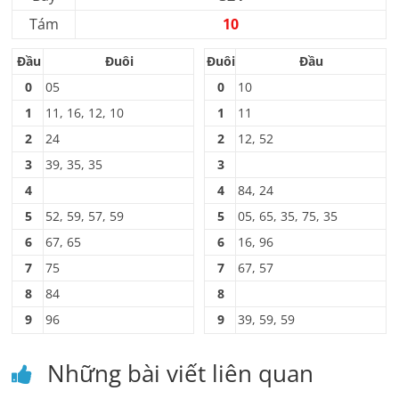
Tám
10
Đầu
Đuôi
Đuôi
Đầu
0
05
0
10
1
11, 16, 12, 10
1
11
2
24
2
12, 52
3
39, 35, 35
3
4
4
84, 24
5
52, 59, 57, 59
5
05, 65, 35, 75, 35
6
67, 65
6
16, 96
7
75
7
67, 57
8
84
8
9
96
9
39, 59, 59
Những bài viết liên quan