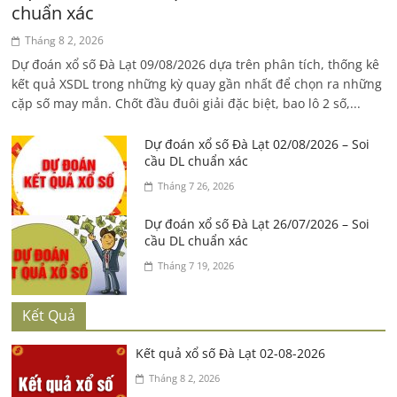
chuẩn xác
Tháng 8 2, 2026
Dự đoán xổ số Đà Lạt 09/08/2026 dựa trên phân tích, thống kê
kết quả XSDL trong những kỳ quay gần nhất để chọn ra những
cặp số may mắn. Chốt đầu đuôi giải đặc biệt, bao lô 2 số,...
Dự đoán xổ số Đà Lạt 02/08/2026 – Soi
cầu DL chuẩn xác
Tháng 7 26, 2026
Dự đoán xổ số Đà Lạt 26/07/2026 – Soi
cầu DL chuẩn xác
Tháng 7 19, 2026
Kết Quả
Kết quả xổ số Đà Lạt 02-08-2026
Tháng 8 2, 2026