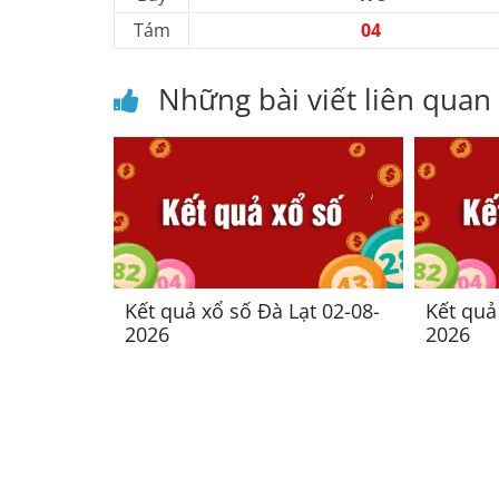
Tám
04
Những bài viết liên quan
Kết quả xổ số Đà Lạt 02-08-
Kết quả
2026
2026