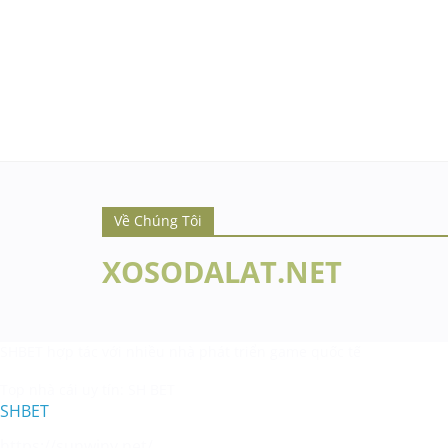
Về Chúng Tôi
XOSODALAT.NET
SHBET
hợp tác với nhiều nhà phát triển game quốc tế
Top nhà cái uy tín:
SH BET
SHBET
https://sunwinv.net/
,