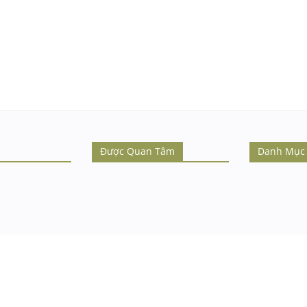
Được Quan Tâm
Danh Mục