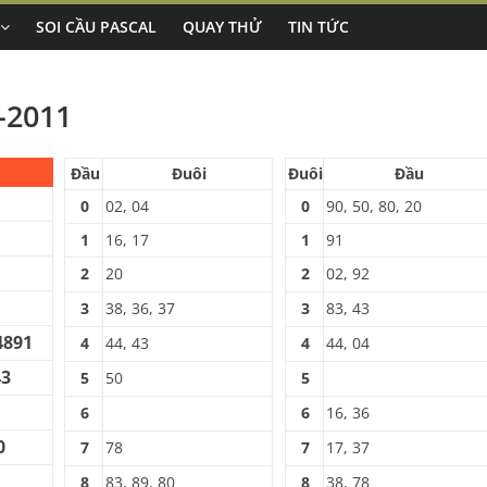
SOI CẦU PASCAL
QUAY THỬ
TIN TỨC
-2011
Đầu
Đuôi
Đuôi
Đầu
0
02, 04
0
90, 50, 80, 20
1
16, 17
1
91
2
20
2
02, 92
3
38, 36, 37
3
83, 43
4891
4
44, 43
4
44, 04
43
5
50
5
6
6
16, 36
0
7
78
7
17, 37
8
83, 89, 80
8
38, 78