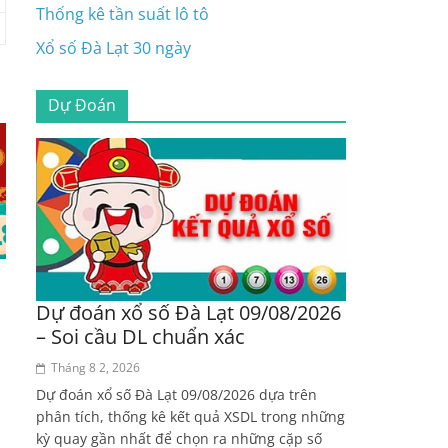
Thống kê tần suất lô tô
Xổ số Đà Lạt 30 ngày
Dự Đoán
Dự đoán xổ số Đà Lạt 09/08/2026
– Soi cầu DL chuẩn xác
Tháng 8 2, 2026
Dự đoán xổ số Đà Lạt 09/08/2026 dựa trên
phân tích, thống kê kết quả XSDL trong những
kỳ quay gần nhất để chọn ra những cặp số