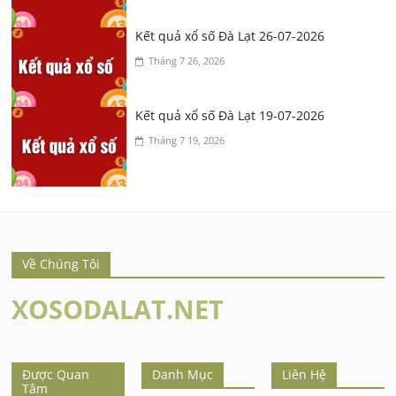
Kết quả xổ số Đà Lạt 26-07-2026
Tháng 7 26, 2026
Kết quả xổ số Đà Lạt 19-07-2026
Tháng 7 19, 2026
Về Chúng Tôi
XOSODALAT.NET
Được Quan
Danh Mục
Liên Hệ
Tâm