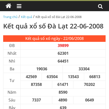
/
/
Trang chủ
Kết quả
Kết quả xổ số Đà Lạt 22-06-2008
Kết quả xổ số Đà Lạt 22-06-2008
Kết quả sổ xố ngày - 22/06/2008
ĐB
39899
Nhất
62301
Nhì
64451
Ba
19036
33304
42569
63504
13543
66813
Tư
87358
61471
70202
Năm
8590
Sáu
7337
4890
0649
Bảy
639