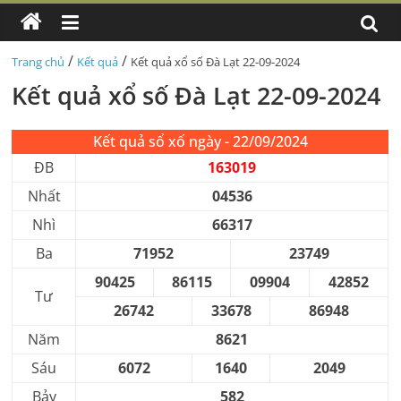
/
/
Trang chủ
Kết quả
Kết quả xổ số Đà Lạt 22-09-2024
Kết quả xổ số Đà Lạt 22-09-2024
Kết quả sổ xố ngày - 22/09/2024
ĐB
163019
Nhất
04536
Nhì
66317
Ba
71952
23749
90425
86115
09904
42852
Tư
26742
33678
86948
Năm
8621
Sáu
6072
1640
2049
Bảy
582