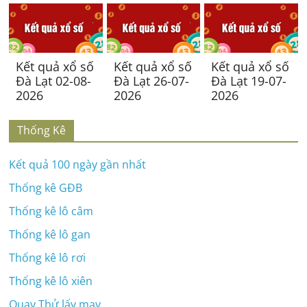
Kết quả xổ số
Kết quả xổ số
Kết quả xổ số
Đà Lạt 02-08-
Đà Lạt 26-07-
Đà Lạt 19-07-
2026
2026
2026
Thống Kê
Kết quả 100 ngày gần nhất
Thống kê GĐB
Thống kê lô câm
Thống kê lô gan
Thống kê lô rơi
Thống kê lô xiên
Quay Thử lấy may