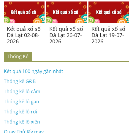
Kết quả xổ số
Kết quả xổ số
Kết quả xổ số
Đà Lạt 02-08-
Đà Lạt 26-07-
Đà Lạt 19-07-
2026
2026
2026
Thống Kê
Kết quả 100 ngày gần nhất
Thống kê GĐB
Thống kê lô câm
Thống kê lô gan
Thống kê lô rơi
Thống kê lô xiên
Quay Thử lấy may