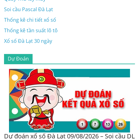
Soi cầu Pascal Đà Lạt
Thống kê chi tiết xổ số
Thống kê tần suất lô tô
Xổ số Đà Lạt 30 ngày
Dự Đoán
Dự đoán xổ số Đà Lạt 09/08/2026 – Soi cầu DL