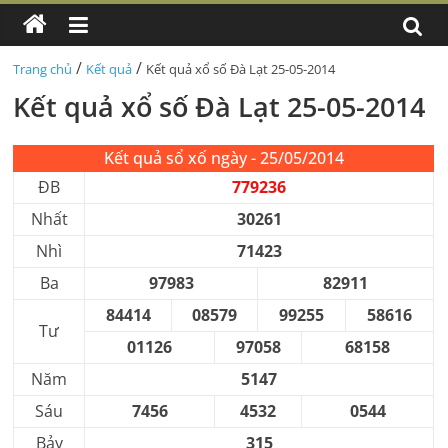
/
/
Trang chủ
Kết quả
Kết quả xổ số Đà Lạt 25-05-2014
Kết quả xổ số Đà Lạt 25-05-2014
Kết quả sổ xố ngày - 25/05/2014
ĐB
779236
Nhất
30261
Nhì
71423
Ba
97983
82911
84414
08579
99255
58616
Tư
01126
97058
68158
Năm
5147
Sáu
7456
4532
0544
Bảy
315