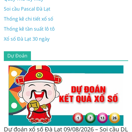
Soi cầu Pascal Đà Lạt
Thống kê chi tiết xổ số
Thống kê tần suất lô tô
Xổ số Đà Lạt 30 ngày
Dự Đoán
Dự đoán xổ số Đà Lạt 09/08/2026 – Soi cầu DL