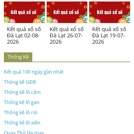
Kết quả xổ số
Kết quả xổ số
Kết quả xổ số
Đà Lạt 02-08-
Đà Lạt 26-07-
Đà Lạt 19-07-
2026
2026
2026
Thống Kê
Kết quả 100 ngày gần nhất
Thống kê GĐB
Thống kê lô câm
Thống kê lô gan
Thống kê lô rơi
Thống kê lô xiên
Quay Thử lấy may