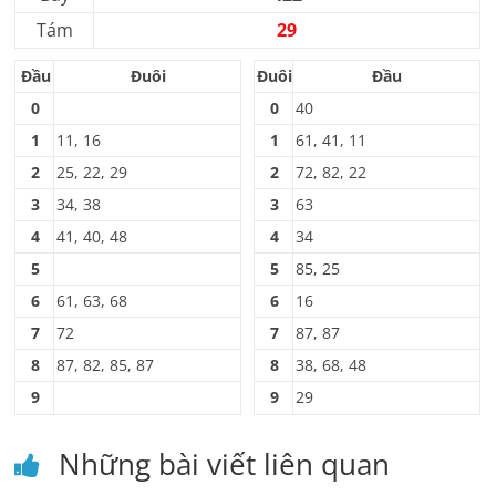
Tám
29
Đầu
Đuôi
Đuôi
Đầu
0
0
40
1
11, 16
1
61, 41, 11
2
25, 22, 29
2
72, 82, 22
3
34, 38
3
63
4
41, 40, 48
4
34
5
5
85, 25
6
61, 63, 68
6
16
7
72
7
87, 87
8
87, 82, 85, 87
8
38, 68, 48
9
9
29
Những bài viết liên quan