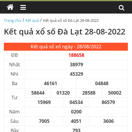
/
/
Trang chủ
Kết quả
Kết quả xổ số Đà Lạt 28-08-2022
Kết quả xổ số Đà Lạt 28-08-2022
Kết quả sổ xố ngày - 28/08/2022
ĐB
188658
Nhất
38979
Nhì
45329
Ba
46161
04848
58644
01320
28588
50002
Tư
15969
04534
86579
Năm
0200
Sáu
7005
4051
3606
Bảy
793