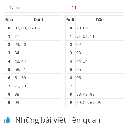
Tám
11
Đầu
Đuôi
Đuôi
Đầu
0
02, 00, 05, 06
0
20, 00
1
11
1
61, 51, 11
2
29, 20
2
02
3
34
3
93
4
48, 44
4
44, 34
5
58, 51
5
05
6
61, 69
6
06
7
79, 79
7
8
88
8
58, 48, 88
9
93
9
79, 29, 69, 79
Những bài viết liên quan