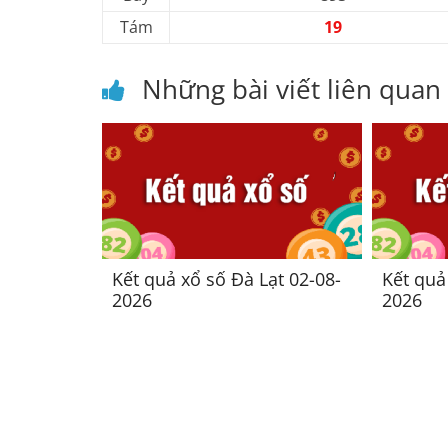
Tám
19
Những bài viết liên quan
Kết quả xổ số Đà Lạt 02-08-
Kết quả
2026
2026