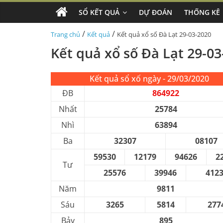
SỔ KẾT QUẢ
DỰ ĐOÁN
THỐNG KÊ
/
/
Trang chủ
Kết quả
Kết quả xổ số Đà Lạt 29-03-2020
Kết quả xổ số Đà Lạt 29-03
Kết quả sổ xố ngày - 29/03/2020
ĐB
864922
Nhất
25784
Nhì
63894
Ba
32307
08107
59530
12179
94626
2
Tư
25576
39946
412
Năm
9811
Sáu
3265
5814
277
Bảy
895