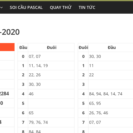
SOI CẦU PASCAL
QUAY THỬ
TIN TỨC
-2020
Đầu
Đuôi
Đuôi
Đầu
0
07, 07
0
30, 30
1
11, 14, 19
1
11
2
22, 26
2
22
3
30, 30
3
2284
4
46
4
84, 94, 84, 14, 74
30
5
5
65, 95
6
65
6
26, 76, 46
4
7
79, 76, 74
7
07, 07
8
84, 84
8