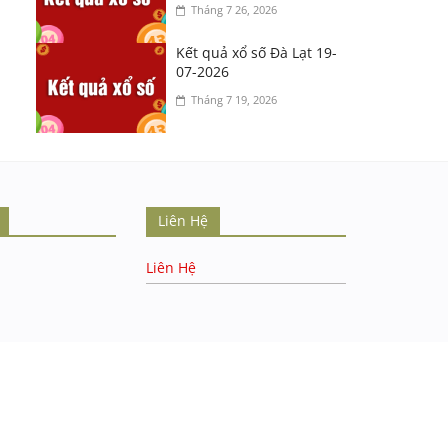
Tháng 7 26, 2026
Kết quả xổ số Đà Lạt 19-
07-2026
Tháng 7 19, 2026
Liên Hệ
Liên Hệ